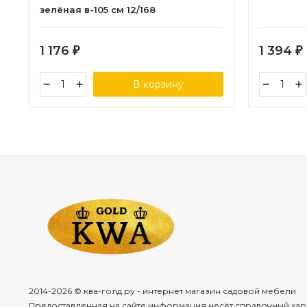
зелёная в-105 см 12/168
1 176
1 394
₽
₽
В корзину
2014-2026 © ква-голд.ру - интернет магазин садовой мебели
Предоставленная на сайте информация несёт справочный хар