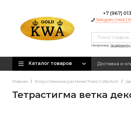
+7 (967) 01
Telegram | MAX |
Например:
по артикулу
Каталог товаров
Доставка и оп
Главная
/
Искусственные растения Treez Collection
/
Цв
Тетрастигма ветка декор