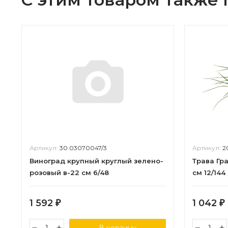
Артикул:
30.03070047/3
Артикул:
2
Виноград крупный круглый зелено-
Трава Гра
розовый в-22 см 6/48
см 12/144
1 592
1 042
₽
₽