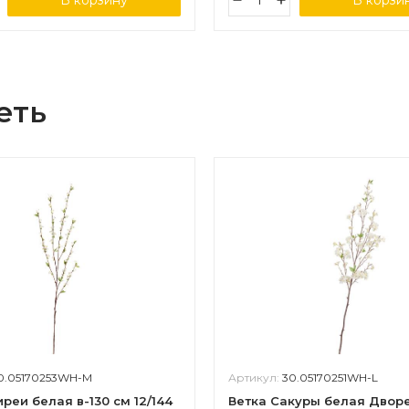
В корзину
В корзи
еть
0.05170253WH-M
Артикул:
30.05170251WH-L
реи белая в-130 см 12/144
Ветка Сакуры белая Двор