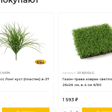
0.1431N
Артикул:
20.6200LG
сс Лонг куст (пластик) в-37
Газон-трава коврик светл
26х26 см, в-4 см 6/60
1 593
₽