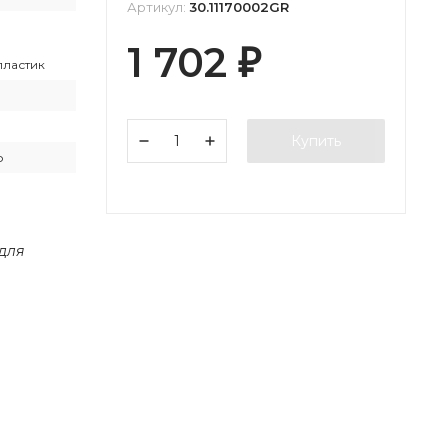
Артикул:
30.11170002GR
1 702
₽
пластик
Купить
о
 для