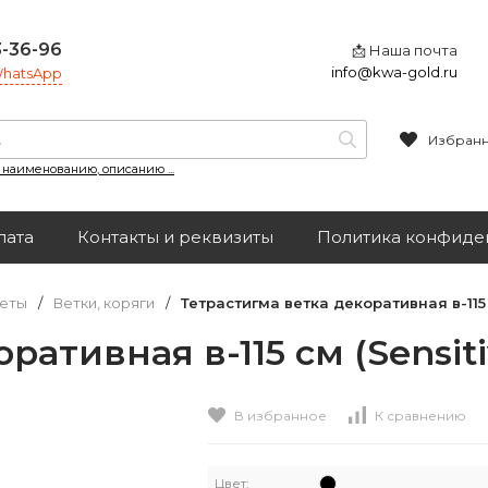
3-36-96
📩 Наша почта
info@kwa-gold.ru
 WhatsApp
Избран
, наименованию, описанию ...
лата
Контакты и реквизиты
Политика конфиде
еты
/
Ветки, коряги
/
Тетрастигма ветка декоративная в-115 с
ативная в-115 см (Sensitiv
В избранное
К сравнению
Цвет: