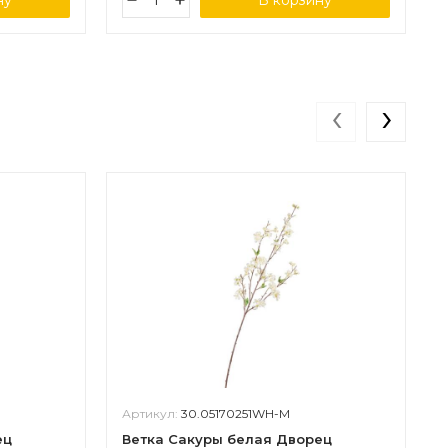
ну
В корзину
‹
›
Артикул:
30.05170251WH-M
ец
Ветка Сакуры белая Дворец