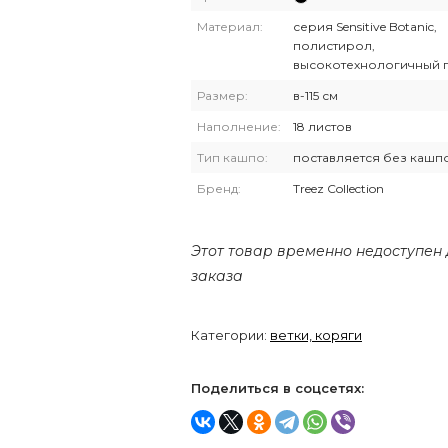
Материал:
серия Sensitive Botanic,
полистирол,
высокотехнологичный 
Размер:
в-115 см
Наполнение:
18 листов
Тип кашпо:
поставляется без кашп
Бренд:
Treez Collection
Этот товар временно недоступен
заказа
Категории:
ветки, коряги
Поделиться в соцсетях: