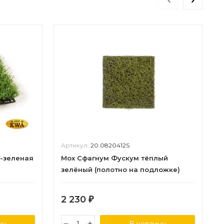
Артикул:
20.0820412S
о-зеленая
Мох Сфагнум Фускум тёплый
зелёный (полотно на подложке)
50х50 см 48/48
2 230
₽