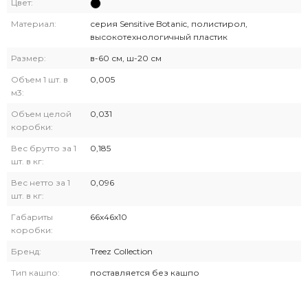
Цвет:
Материал:
серия Sensitive Botanic, полистирол,
высокотехнологичный пластик
Размер:
в-60 см, ш-20 см
Объем 1 шт. в
0,005
м3:
Объем целой
0,031
коробки:
Вес брутто за 1
0,185
шт. в кг:
Вес нетто за 1
0,096
шт. в кг:
Габариты
66х46х10
коробки:
Бренд:
Treez Collection
Тип кашпо:
поставляется без кашпо