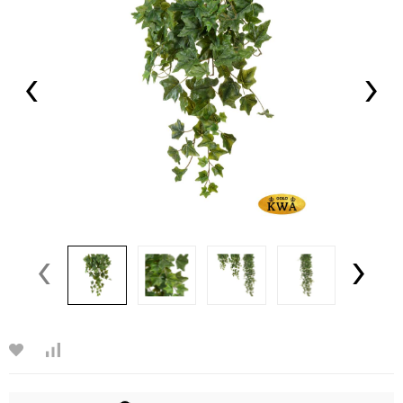
‹
›
‹
›