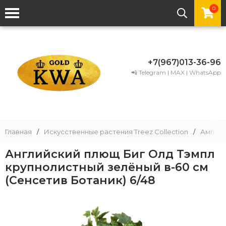
0
+7(967)013-36-96
📲 Telegram | MAX | WhatsApp
Главная
/
Искусственные растения Treez Collection
/
Ампель
Английский плющ Биг Олд Тэмпл
крупнолистный зелёный в-60 см
(Сенсетив Ботаник) 6/48