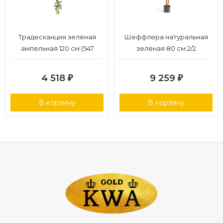
Традесканция зелёная
Шеффлера натуральная
ампельная 120 см (547
зелёная 80 см 2/2
листов) 6/36
4 518
9 259
₽
₽
В корзину
В корзину