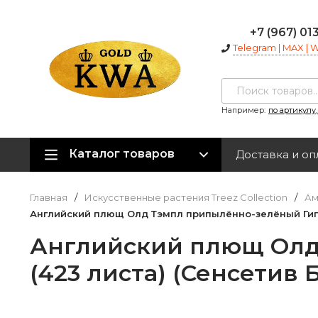
+7 (967) 01
Telegram | MAX |
Например:
по артикулу
Каталог товаров
Доставка и оп
Главная
/
Искусственные растения Treez Collection
/
Ам
Английский плющ Олд Тэмпл припылённо-зелёный Гигант
Английский плющ Олд 
(423 листа) (Сенсетив 