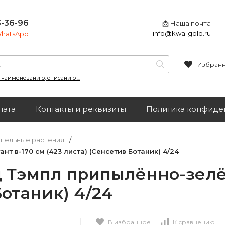
3-36-96
📩 Наша почта
info@kwa-gold.ru
 WhatsApp
Избран
, наименованию, описанию ...
лата
Контакты и реквизиты
Политика конфиде
пельные растения
/
 в-170 см (423 листа) (Сенсетив Ботаник) 4/24
Тэмпл припылённо-зелён
Ботаник) 4/24
В избранное
К сравнению