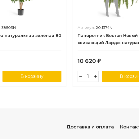
0.38503N
Артикул:
20.1374N
 натуральная зелёная 80
Папоротник Бостон Новый
свисающий Лардж натура
зеленый ш-до 90 см, в-125 
листа) 2/4
10 620
₽
В корзину
В корзи
Доставка и оплата
Контак