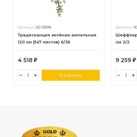
Артикул:
20.1129N
Артикул:
1
Традесканция зелёная ампельная
Шеффлера
120 см (547 листов) 6/36
см 2/2
4 518
9 259
₽
₽
В корзину