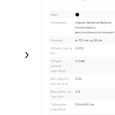
Цвет:
Материал:
серия Sensitive Botanic,
полистирол,
высокотехнологичный 
Размер:
в-170 см, ш-35 см
›
Объем 1 шт. в
0,012
м3:
Объем
0,048
целой
коробки:
Вес брутто
0,52
за 1 шт. в кг:
Вес нетто за
0,3
1 шт. в кг:
Габариты
110х40х11 см
коробки: