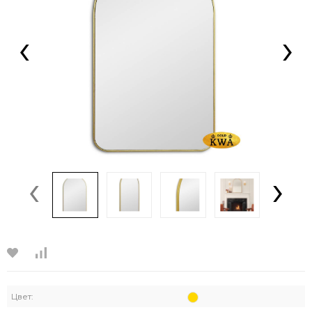
‹
›
‹
›
Цвет: