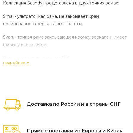
Коллекция Scandy представлена в двух тонких рамах:
Smal - ультратонкая рама, не закрывает край
полированного зеркального полотна.
Svart - тонкая рама закрывающая кромку зеркала и имеет
ширину всего 1,8 см.
Рамы изготавливаются из МДФ .
подробнее
Покрытие ( черное ) --- Remmers ( Германия). Краска
акриловая для наружных и внутренних работ премиум
качества. С добавлением технических восков.
Золотая и серебряная --- Поталь.
Доставка по России и в страны СНГ
Рамы и зеркала в них можно использовать в помещениях с
повышенной влажностью.
Прямые поставки из Европы и Китая