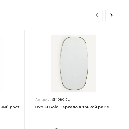
‹
›
Артикул:
SM080GL
лный рост
Ovo M Gold Зеркало в тонкой раме