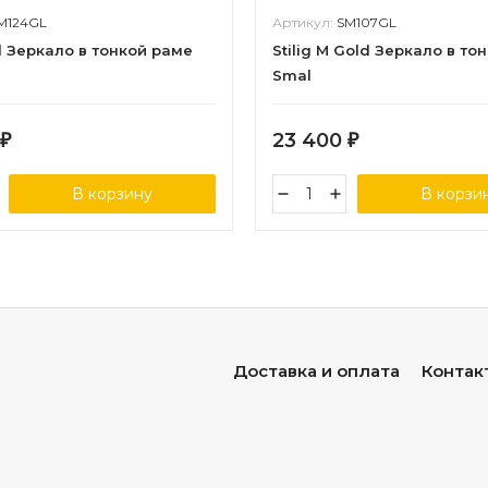
M124GL
Артикул:
SM107GL
d Зеркало в тонкой раме
Stilig M Gold Зеркало в то
Smal
23 400
₽
₽
В корзину
В корзи
Доставка и оплата
Контак