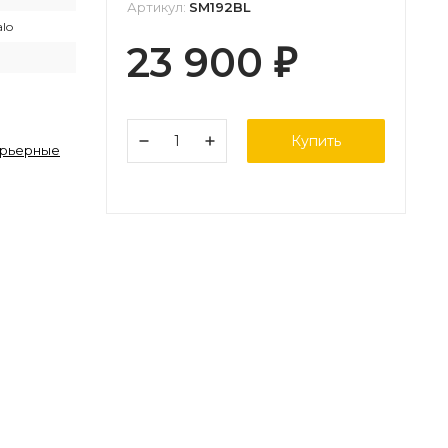
Артикул:
SM192BL
alo
23 900
₽
Купить
ерьерные