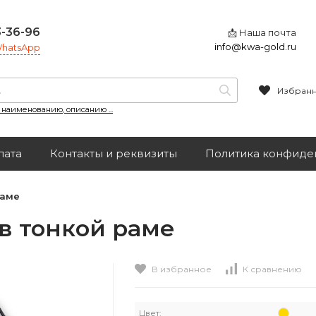
3-36-96
📩 Наша почта
info@kwa-gold.ru
 WhatsApp
Избран
, наименованию, описанию ...
лата
Контакты и реквизиты
Политика конфиде
раме
 в тонкой раме
В избранное
К сравнению
Цвет: