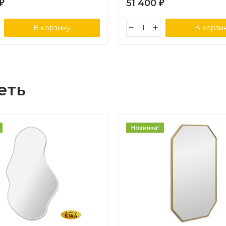
51 400
₽
₽
В корзину
В корзи
еть
Новинка!