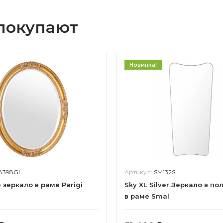
 покупают
Новинка!
A398GL
Артикул:
SM132SL
 зеркало в раме Parigi
Sky XL Silver Зеркало в по
в раме Smal