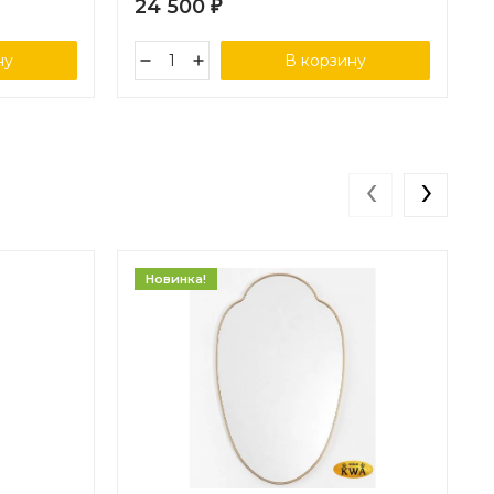
24 500
₽
ну
В корзину
‹
›
Новинка!