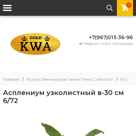
0
+7(967)013-36-96
📲 Telegram | MAX | WhatsApp
Главная
/
Искусственные растения Treez Collection
/
Растени
Асплениум узколистный в-30 см
6/72