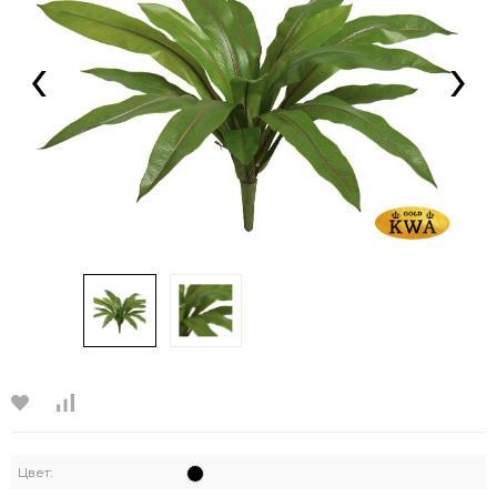
‹
›
Цвет: