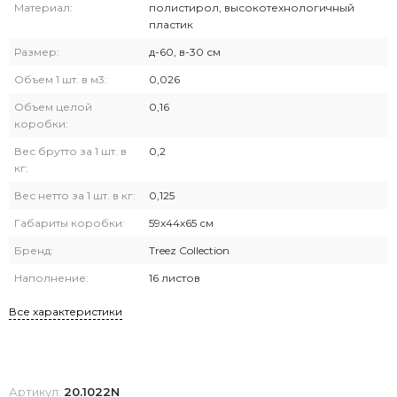
Материал:
полистирол, высокотехнологичный
пластик
Размер:
д-60, в-30 см
Объем 1 шт. в м3:
0,026
Объем целой
0,16
коробки:
Вес брутто за 1 шт. в
0,2
кг:
Вес нетто за 1 шт. в кг:
0,125
Габариты коробки:
59х44х65 см
Бренд:
Treez Collection
Наполнение:
16 листов
Все характеристики
Артикул:
20.1022N