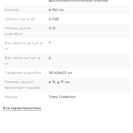
высокотехнологичный пластик
Размер:
в-150 см
Объем 1 шт. в м3:
0,065
Объем целой
0,13
коробки:
Вес брутто за 1 шт. в
7
кг:
Вес нетто за 1 шт. в
6
кг:
Габариты коробки:
160х36х23 см
Размер кашпо/
в-15, д-17 см
транспорт.горшка:
Бренд:
Treez Collection
Все характеристики