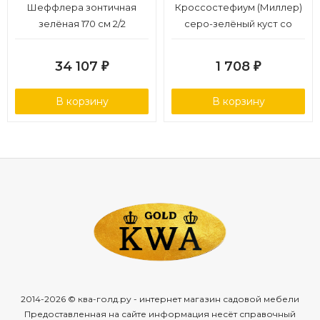
Шеффлера зонтичная
Кроссостефиум (Миллер)
зелёная 170 см 2/2
серо-зелёный куст со
св.лимон.завязями в-27,
д-27 см 6/60
34 107
1 708
₽
₽
В корзину
В корзину
2014-2026 © ква-голд.ру - интернет магазин садовой мебели
Предоставленная на сайте информация несёт справочный