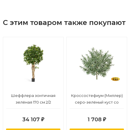
С этим товаром также покупают
Шеффлера зонтичная
Кроссостефиум (Миллер)
зелёная 170 см 2/2
серо-зелёный куст со
св.лимон.завязями в-27,
д-27 см 6/60
34 107
1 708
₽
₽