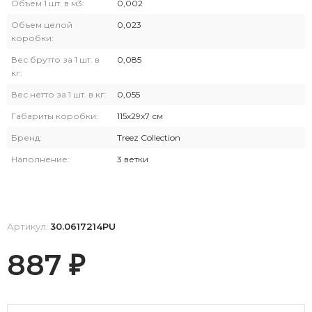
Объем 1 шт. в м3:
0,002
Объем целой
0,023
коробки:
Вес брутто за 1 шт. в
0,085
кг:
Вес нетто за 1 шт. в кг:
0,055
Габариты коробки:
115х29х7 см
Бренд:
Treez Collection
Наполнение:
3 ветки
Артикул:
30.0617214PU
887
₽