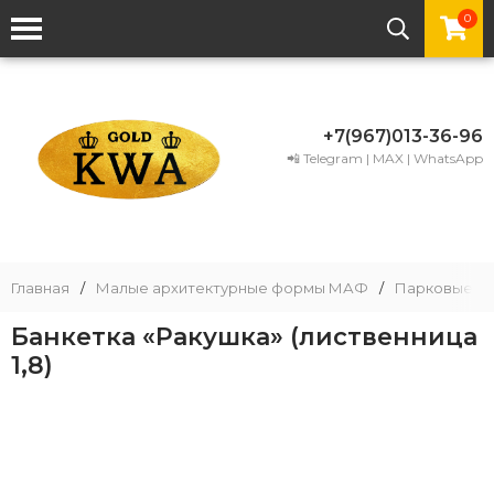
0
+7(967)013-36-96
📲 Telegram | MAX | WhatsApp
Главная
/
Малые архитектурные формы МАФ
/
Парковые и 
Банкетка «Ракушка» (лиственница
1,8)