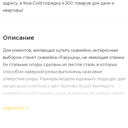
адресу, в Kwa-Gold порядка 4 500 товаров для дачи и
квартиры!
Описание
Для клиентов, желающих купить скамейки, интересным
выбором станет скамейка «Ракушка», не имеющая спинки.
Ее стальные опоры сделаны из листов стали, в которых
способом лазерной резки выполнены красивые
отверстия-узоры. Размеры модели идеально подходят для
загородных участков и дач. Красиво будет выглядеть
скамейка на небольшой улице, в маленьком сквере, парке.
Обработанное лаковой краской сидение сделано из
подробнее
сосны или елки. Заказчик сможет выбрать размер малой
архитектурной формы и его цвет по каталогу. На