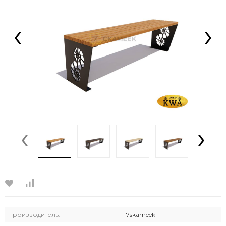
‹
›
‹
›
Производитель:
7skameek