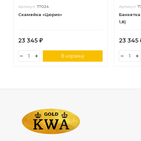
Артикул:
77024
Артикул:
7
Скамейка «Цюрих»
Банкетка
1,8)
23 345
23 345
₽
В корзину