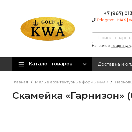
+7 (967) 01
Telegram | MAX |
Например:
по артикулу
Каталог товаров
Доставка и оп
Главная
/
Малые архитектурные формы МАФ
/
Парковы
Скамейка «Гарнизон» (