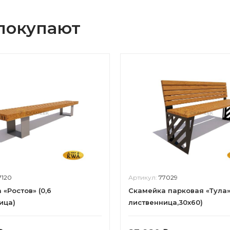
 покупают
7120
Артикул:
77029
«Ростов» (0,6
Скамейка парковая «Тула» 
ица)
лиственница,30х60)