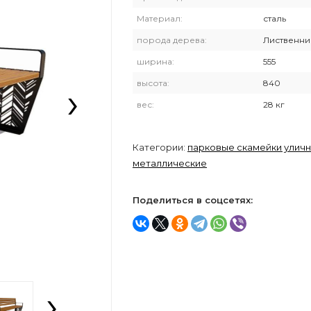
Материал:
сталь
порода дерева:
Лиственни
ширина:
555
›
высота:
840
вес:
28 кг
Категории:
парковые скамейки улич
металлические
Поделиться в соцсетях:
›