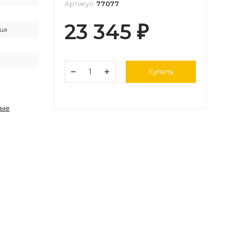
Артикул:
77077
23 345
₽
ца
Купить
ные