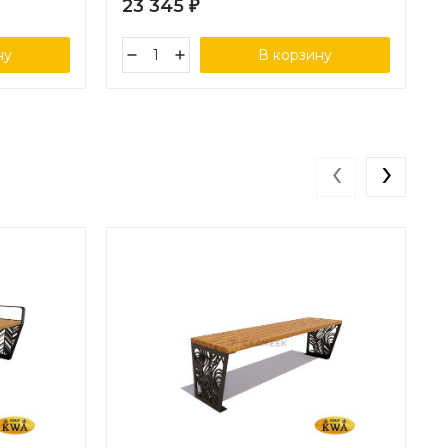
23 345
₽
ну
В корзину
‹
›