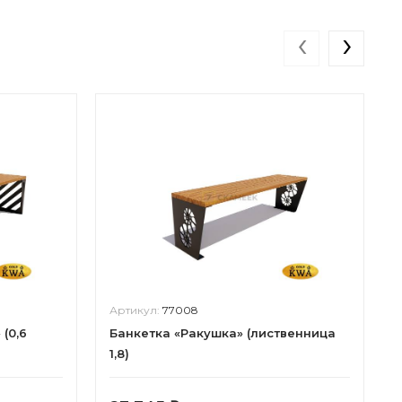
‹
›
Артикул:
77008
(0,6
Банкетка «Ракушка» (лиственница
1,8)