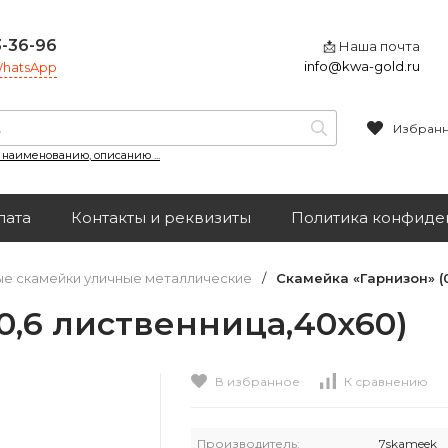
3-36-96
📩 Наша почта
info@kwa-gold.ru
 WhatsApp
Избран
, наименованию, описанию ...
лата
Контакты и реквизиты
Политика конфиде
е скамейки уличные металлические
/
Скамейка «Гарнизон» (
0,6 лиственница,40х60)
В избранное
К сравнению
Производитель:
7skameek