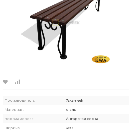
Производитель:
7skameek
Материал:
сталь
порода дерева:
Ангарская сосна
ширина:
450