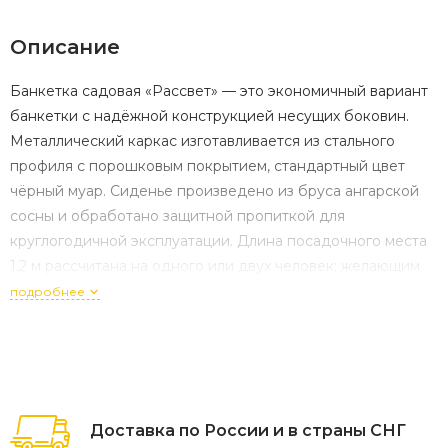
Описание
Банкетка садовая «Рассвет» — это экономичный вариант
банкетки с надёжной конструкцией несущих боковин.
Металлический каркас изготавливается из стального
профиля с порошковым покрытием, стандартный цвет
чёрный муар. Сиденье произведено из бруса ангарской
сосны и обработано защитной пропиткой для
круглогодичной эксплуатации. Длина посадочного места
1,2 м рассчитана на одного или двух человек; желающим
купить скамейки предлагаются на выбор и другие
подробнее
модификации с длиной сиденья до 3 м. Крепление бруса
анкерное. Дерево окрашено по умолчанию под
палисандр, также возможные цвета — махагон и тик.
Доставка по России и в страны СНГ