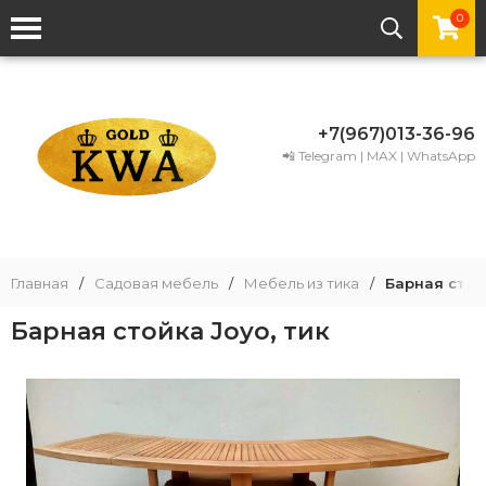
0
+7(967)013-36-96
📲 Telegram | MAX | WhatsApp
Главная
/
Садовая мебель
/
Мебель из тика
/
Барная стойк
Барная стойка Joyo, тик