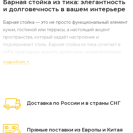
Барная
стойка
из
тика:
элегантность
и
долговечность
в
вашем
интерьере
Барная
стойка
— это
не
просто
функциональный
элемент
кухни,
гостиной
или
террасы,
а
настоящий
акцент
пространства,
который
задаёт
настроение
и
подчёркивает
стиль.
Барная
стойка
из
тика
сочетает
в
себе
природную
красоту
древесины,
исключительную
прочность
и
универсальность:
она
органично
смотрится
и
подробнее
в
современном
лофте,
и
в
уютном
сканди,
и
в
респектабельном
классическом
интерьере.
Если
вы
ищете
решение,
которое
прослужит
много
лет
и
будет
радовать
глаз,
стойка
из
тика
— один
из
лучших
вариантов.
Почему
тик
— идеальный
материал
для
Доставка по России и в страны СНГ
барной
стойки
Тик
— ценная
порода
древесины,
которую
ценят
за
уникальные
эксплуатационные
свойства.
Во‑первых,
в
Прямые поставки из Европы и Китая