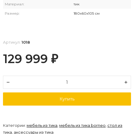
Материал:
тик
Размер:
180x60x105 см
Артикул:
1018
129 999
₽
Купить
Категории:
мебель из тика
,
мебель из тика borneo
,
стол из
тика
,
аксессуары из тика