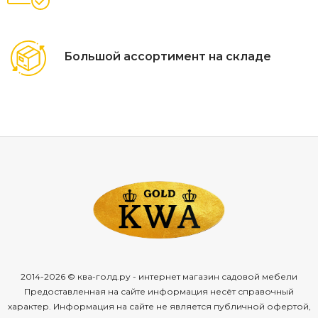
составе
тика
есть
натуральные
масла
и
смолы:
они
делают
дерево
устойчивым
к
влаге,
поэтому
такая
стойка
подойдёт
даже
для
открытых
террас
и
веранд.
Во‑вторых,
Большой ассортимент на складе
тик
отличается
высокой
плотностью
и
износостойкостью
— поверхность
выдерживает
интенсивную
эксплуатацию,
не
деформируется
и
не
теряет
форму.
В‑третьих,
древесина
тика
устойчива
к
воздействию
ультрафиолета:
со
временем
она
не
выгорает
и
сохраняет
благородный
оттенок.
Ещё
одно
преимущество
тика
— его
эстетика.
Тёплый
золотисто‑коричневый
цвет,
выразительная
текстура
и
характерный
древесный
рисунок
придают
изделию
премиальный
вид.
Со
временем
тик
приобретает
благородную
серебристую
патину,
которая
только
усиливает
его
декоративность
и
делает
каждую
стойку
2014-2026 © ква-голд.ру - интернет магазин садовой мебели
по‑своему
уникальной.
Предоставленная на сайте информация несёт справочный
характер. Информация на сайте не является публичной офертой,
Где
уместно
использовать
барную
стойку