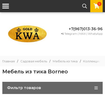
0
+7(967)013-36-96
📲 Telegram | MAX | WhatsApp
Главная
/
Садовая мебель
/
Мебель из тика
/
Коллекции ме
Мебель из тика Borneo
Фильтр товаров