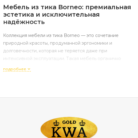
Мебель
из
тика
Borneo:
премиальная
эстетика
и
исключительная
надёжность
Коллекция
мебели
из
тика
Borneo
— это
сочетание
природной
красоты,
продуманной
эргономики
и
долговечности,
которая
не
теряется
даже
при
интенсивной
эксплуатации.
Такая
мебель
органично
смотрится
в
интерьере
и
на
улице:
она
подчёркивает
подробнее
статус
пространства,
добавляет
ему
теплоты
и
благородства.
Если
вы
ищете
решение,
которое
будет
радовать
десятилетиями
и
не
потеряет
актуальности,
мебель
Borneo
из
тика
— один
из
самых
удачных
вариантов.
В
чём
уникальность
тика
как
материала
Тик
— ценная
порода
древесины,
которую
традиционно
используют
для
уличной
и
премиальной
интерьерной