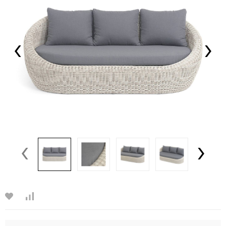
‹
›
‹
›