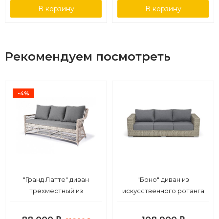
В корзину
В корзину
Рекомендуем посмотреть
-4%
"Гранд Латте" диван
"Боно" диван из
трехместный из
искусственного ротанга
искусственного ротанга,
трехместный, цвет
цвет бежевый
бежевый