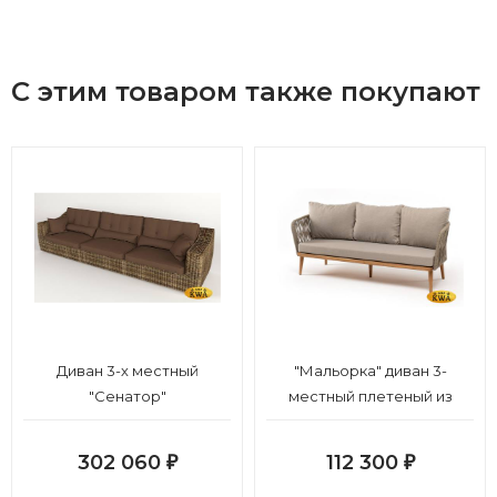
С этим товаром также покупают
Диван 3-х местный
"Мальорка" диван 3-
"Сенатор"
местный плетеный из
роупа, основание дуб,
роуп серо-коричневый
302 060
112 300
₽
₽
23мм, ткань бежевая 052