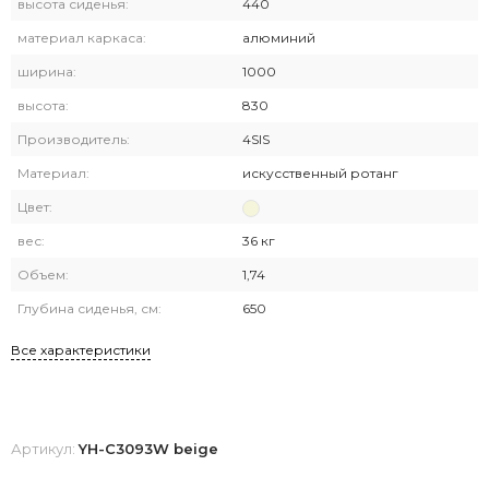
высота сиденья:
440
материал каркаса:
алюминий
ширина:
1000
высота:
830
Производитель:
4SIS
Материал:
искусственный ротанг
Цвет:
вес:
36 кг
Объем:
1,74
Глубина сиденья, см:
650
Все характеристики
Артикул:
YH-C3093W beige