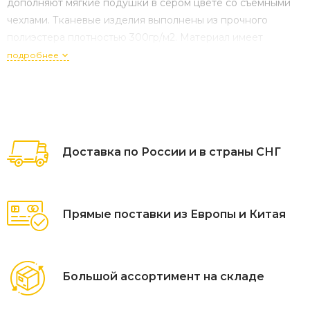
дополняют мягкие подушки в сером цвете со съёмными
чехлами. Тканевые изделия выполнены из прочного
полиэстера плотностью 300гр/м2. Материал имеет
влагоотталкивающую пропитку. Размер модели –
подробнее
2100×1000×830 мм. Параметры дивана без под
Доставка по России и в страны СНГ
Прямые поставки из Европы и Китая
Большой ассортимент на складе