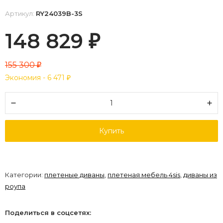
Артикул:
RY24039B-3S
148 829
₽
155 300
₽
Экономия -
6 471
₽
Купить
Категории:
плетеные диваны
,
плетеная мебель 4sis
,
диваны из
роупа
Поделиться в соцсетях: