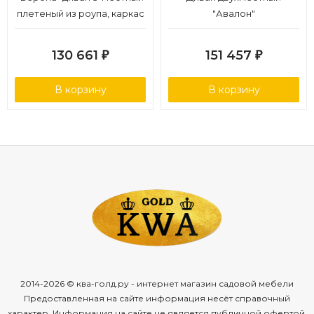
плетеный из роупа, каркас
"Авалон"
алюминий темно-серый
(RAL7024) муар, роуп
130 661
151 457
₽
₽
темно-серый круглый,
ткань темно-серая 027
В корзину
В корзину
2014-2026 © ква-голд.ру - интернет магазин садовой мебели
Предоставленная на сайте информация несёт справочный
характер. Информация на сайте не является публичной офертой,