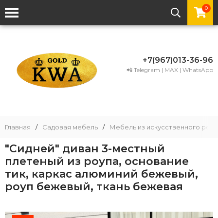
0
+7(967)013-36-96
📲 Telegram | MAX | WhatsApp
Главная
/
Садовая мебель
/
Мебель из искусственного рота
"Сидней" диван 3-местный
плетеный из роупа, основание
тик, каркас алюминий бежевый,
роуп бежевый, ткань бежевая