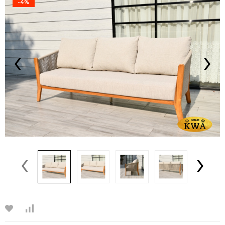
-4%
‹
›
‹
›