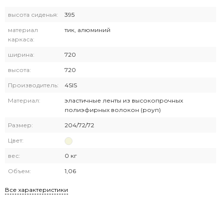
высота сиденья:
395
материал
тик, алюминий
каркаса:
ширина:
720
высота:
720
Производитель:
4SIS
Материал:
эластичные ленты из высокопрочных
полиэфирных волокон (роуп)
Размер:
204/72/72
Цвет:
вес:
0 кг
Объем:
1,06
Все характеристики