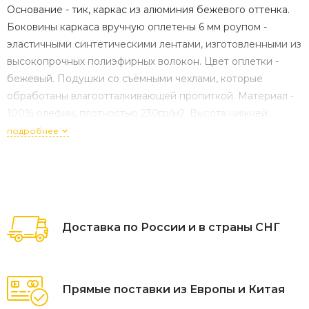
Основание - тик, каркас из алюминия бежевого оттенка.
Боковины каркаса вручную оплетены 6 мм роупом -
эластичными синтетическими лентами, изготовленными из
высокопрочных полиэфирных волокон. Цвет оплетки -
бежевый. Подушки со съёмными чехлами, которые
обработаны влагоотталкивающей пропиткой. Материал -
100% олефин, плотностью 230гр/м2. Высота нижней
подушки 150 мм, высота верхней подушки 100 мм. Размер
подробнее
дивана: 2040×720×720 мм.
Доставка по России и в страны СНГ
Прямые поставки из Европы и Китая