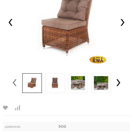
‹
›
‹
›
ширина:
900