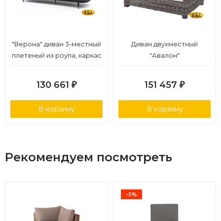
"Верона" диван 3-местный
Диван двухместный
плетеный из роупа, каркас
"Авалон"
алюминий темно-серый
(RAL7024) муар, роуп
130 661
151 457
₽
₽
темно-серый круглый,
ткань темно-серая 027
В корзину
В корзину
Рекомендуем посмотреть
-5%