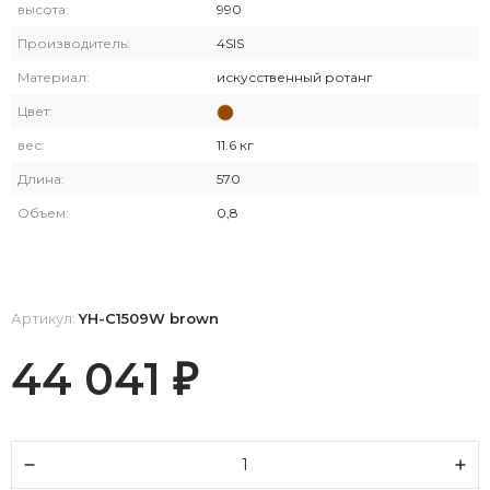
высота:
990
Производитель:
4SIS
Материал:
искусственный ротанг
Цвет:
вес:
11.6 кг
Длина:
570
Объем:
0,8
Артикул:
YH-C1509W brown
44 041
₽