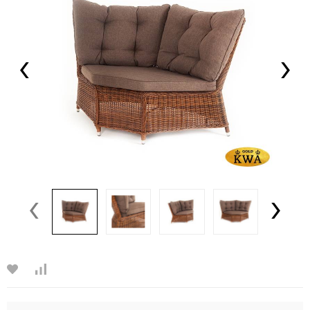
‹
›
‹
›