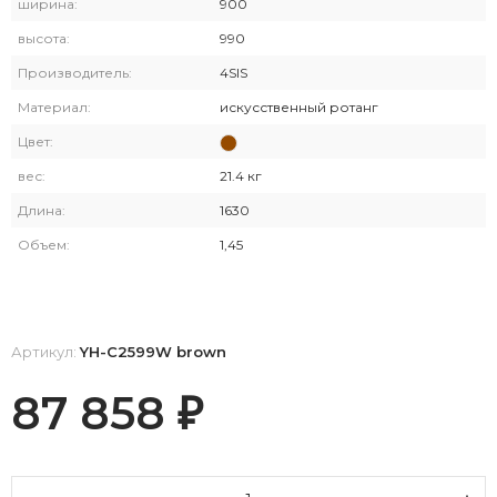
ширина:
900
высота:
990
Производитель:
4SIS
Материал:
искусственный ротанг
Цвет:
вес:
21.4 кг
Длина:
1630
Объем:
1,45
Артикул:
YH-C2599W brown
87 858
₽