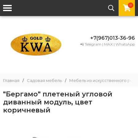
0
+7(967)013-36-96
📲 Telegram | MAX | WhatsApp
Главная
/
Садовая мебель
/
Мебель из искусственного рота
"Бергамо" плетеный угловой
диванный модуль, цвет
коричневый