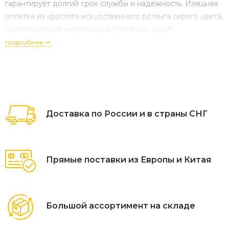
гарантирует долгий срок службы и надежность. Изящная
оплетка из круглого искусственного ротанга серого цвета,
напоминающая натуральное плетение, дарит
неповторимую текстуру и приятные тактильные
подробнее
ощущения, создавая атмосферу мягкости и тепла.
Подушки состоя
Доставка по России и в страны СНГ
Прямые поставки из Европы и Китая
Большой ассортимент на складе