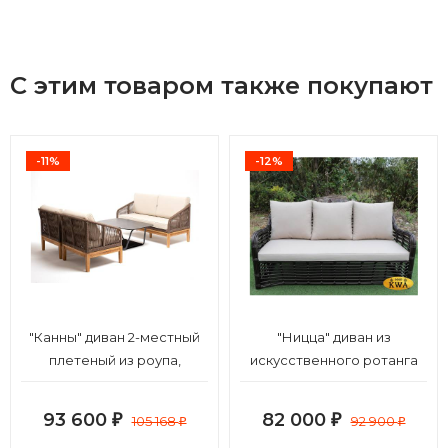
С этим товаром также покупают
-11%
-12%
"Канны" диван 2-местный
"Ницца" диван из
плетеный из роупа,
искусственного ротанга
основание дуб, роуп
трехместный, цвет
коричневый круглый, ткань
бронзовый
93 600
82 000
₽
105 168
₽
92 900
₽
₽
бежевая 15052