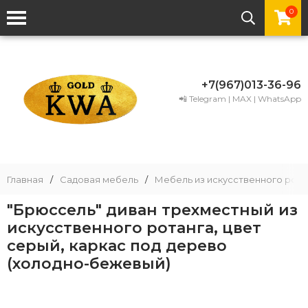
0
+7(967)013-36-96
📲 Telegram | MAX | WhatsApp
Главная
/
Садовая мебель
/
Мебель из искусственного рота
"Брюссель" диван трехместный из
искусственного ротанга, цвет
серый, каркас под дерево
(холодно-бежевый)