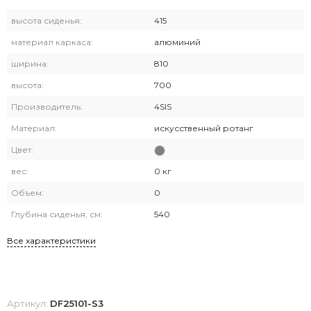
высота сиденья:
415
материал каркаса:
алюминий
ширина:
810
высота:
700
Производитель:
4SIS
Материал:
искусственный ротанг
Цвет:
вес:
0 кг
Объем:
0
Глубина сиденья, см:
540
Все характеристики
Артикул:
DF25101-S3