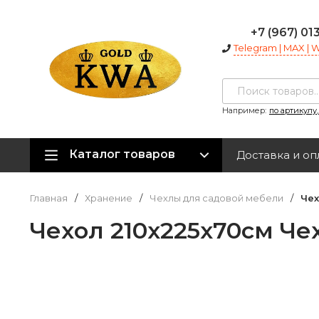
+7 (967) 01
Telegram | MAX |
Например:
по артикулу
Каталог товаров
Доставка и оп
Главная
/
Хранение
/
Чехлы для садовой мебели
/
Чех
Чехол 210x225x70см Че