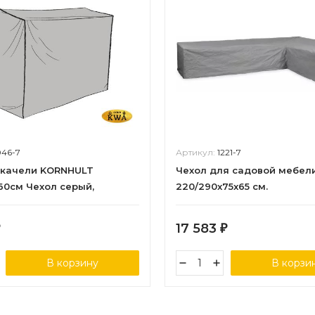
046-7
Артикул:
1221-7
 качели KORNHULT
Чехол для садовой мебел
160см Чехол серый,
220/290x75x65 см.
р
17 583
₽
В корзину
В корзи