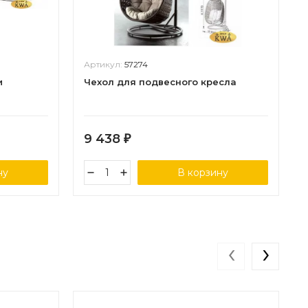
Артикул:
57274
и
Чехол для подвесного кресла
9 438
₽
ну
В корзину
‹
›