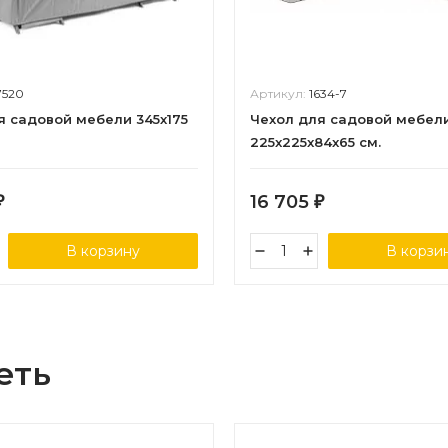
7520
Артикул:
1634-7
я садовой мебели 345х175
Чехол для садовой мебел
225x225x84x65 см.
16 705
₽
₽
В корзину
В корзи
еть