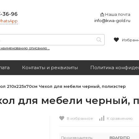
3-36-96
📩 Наша почта
info@kwa-gold.ru
 WhatsApp
Избран
, наименованию, описанию ...
лата
Контакты и реквизиты
Политика конфиде
ол 210x225x70см Чехол для мебели черный, полиэстер
хол для мебели черный, 
В избранное
К сравнению
Производитель:
BRAFRITID