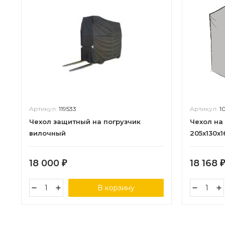
Артикул:
119533
Артикул:
1
Чехол защитный на погрузчик
Чехол на
вилочный
205x130x
полиэсте
18 000
18 168
₽
₽
В корзину