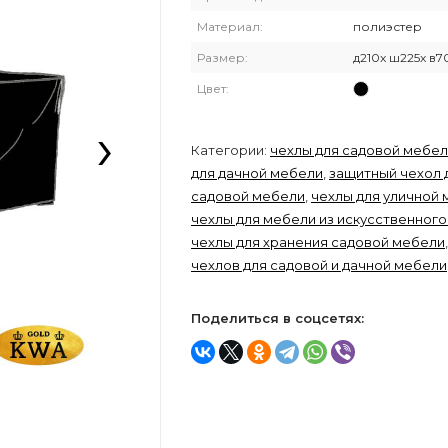
Материал:
полиэстер
Размер:
д210x ш225x в7
Цвет:
›
Категории:
чехлы для садовой мебе
для дачной мебели
,
защитный чехол 
садовой мебели
,
чехлы для уличной
чехлы для мебели из искусственного
чехлы для хранения садовой мебели
чехлов для садовой и дачной мебели
Поделиться в соцсетях: