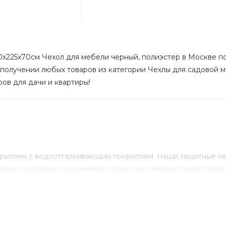
0x225x70см Чехол для мебели черный, полиэстер в Москве по 
 получении любых товаров из категории Чехлы для садовой м
ров для дачи и квартиры!
окрытием с водоотталкивающим покрытием. Наши защитные ч
приспособления для мебели позволяют мебели проветривать