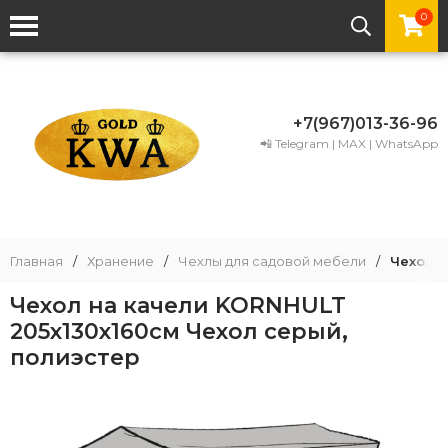
0
+7(967)013-36-96
📲 Telegram | MAX | WhatsApp
Главная
/
Хранение
/
Чехлы для садовой мебели
/
Чехол н
Чехол на качели KORNHULT
205x130x160см Чехол серый,
полиэстер