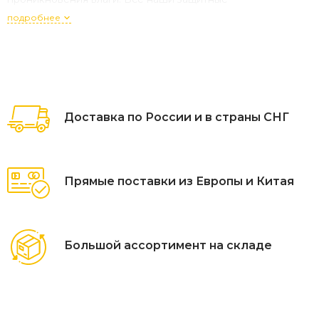
приспособления для мебели позволяют мебели
подробнее
проветриваться, чтобы избежать влаги и повреждения
плесенью. Большинство наших средств защиты также
имеют умные застежки-липучки.
Доставка по России и в страны СНГ
Прямые поставки из Европы и Китая
Большой ассортимент на складе