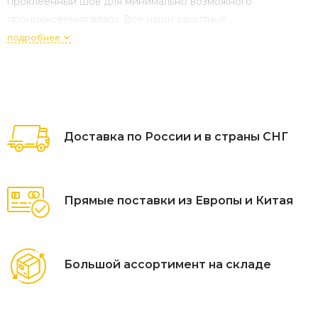
проклеенный шов для минимально возможного
проникновения влаги. Все наши защитные
приспособления для мебели позволяют мебели
подробнее
проветриваться, чтобы избежать влаги и повреждения
плесенью. Большинство наших средств защиты также
имеют умные застежки-липучки.
Доставка по России и в страны СНГ
Прямые поставки из Европы и Китая
Большой ассортимент на складе