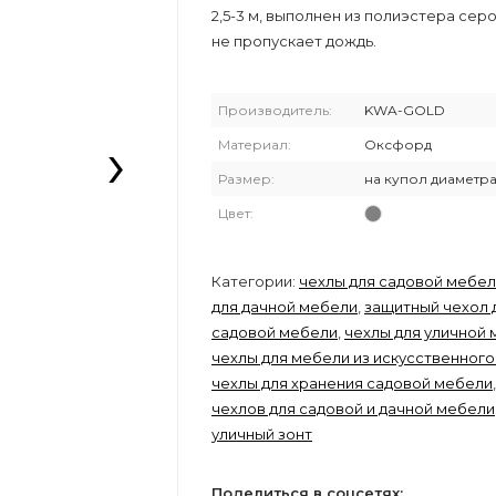
2,5-3 м, выполнен из полиэстера серо
не пропускает дождь.
Производитель:
KWA-GOLD
›
Материал:
Оксфорд
Размер:
на купол диаметра 
Цвет:
Категории:
чехлы для садовой мебе
для дачной мебели
,
защитный чехол 
садовой мебели
,
чехлы для уличной
чехлы для мебели из искусственного
чехлы для хранения садовой мебели
чехлов для садовой и дачной мебели
уличный зонт
Поделиться в соцсетях: