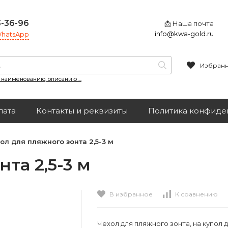
3-36-96
📩 Наша почта
info@kwa-gold.ru
 WhatsApp
Избран
, наименованию, описанию ...
лата
Контакты и реквизиты
Политика конфиде
ол для пляжного зонта 2,5-3 м
та 2,5-3 м
В избранное
К сравнению
Чехол для пляжного зонта, на купол