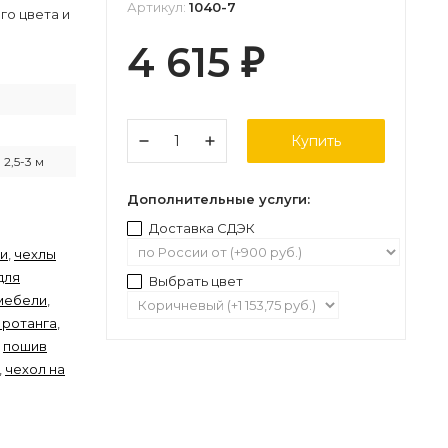
Артикул:
1040-7
го цвета и
4 615
₽
Купить
2,5-3 м
Дополнительные услуги:
Доставка СДЭК
ли
,
чехлы
для
Выбрать цвет
 мебели
,
 ротанга
,
,
пошив
,
чехол на