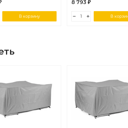
8 793
₽
₽
В корзину
В корзи
еть