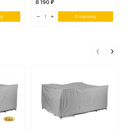
8 190
₽
ну
В корзину
‹
›