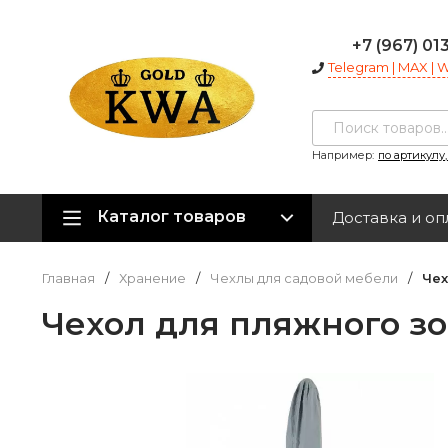
+7 (967) 01
Telegram | MAX |
Например:
по артикулу
Каталог товаров
Доставка и оп
Главная
/
Хранение
/
Чехлы для садовой мебели
/
Чех
Чехол для пляжного зон