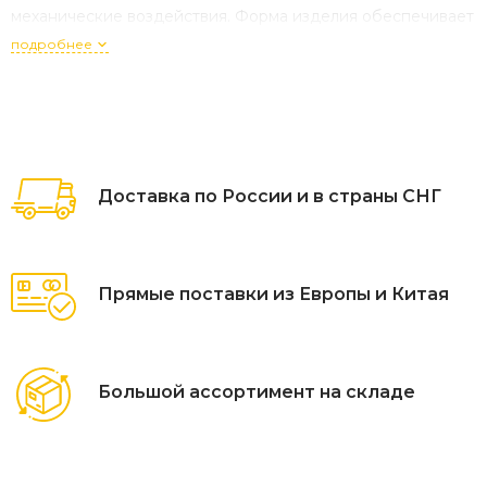
механические воздействия. Форма изделия обеспечивает
полное покрытие поверхности, закрывая углы и края.
подробнее
Простая установка и компактная упаковка делают его
удобным для хранения и транспортировки. Идеален для
балконов, террас и сезонного использования.
Доставка по России и в страны СНГ
Прямые поставки из Европы и Китая
Большой ассортимент на складе