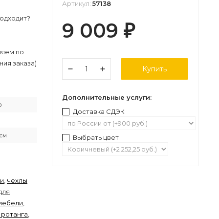
Артикул:
57138
подходит?
9 009
₽
ляем по
ния заказа)
Купить
Дополнительные услуги:
D
Доставка СДЭК
6см
Выбрать цвет
ли
,
чехлы
для
 мебели
,
 ротанга
,