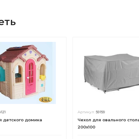
еть
8121
Артикул:
59159
я детского домика
Чехол для овального стола
200x100