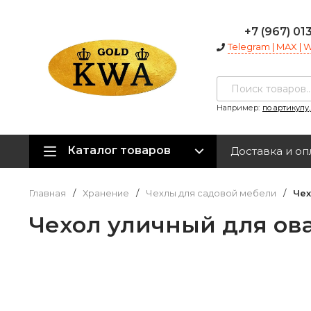
+7 (967) 01
Telegram | MAX |
Например:
по артикулу
Каталог товаров
Доставка и оп
Главная
/
Хранение
/
Чехлы для садовой мебели
/
Чех
Чехол уличный для ова