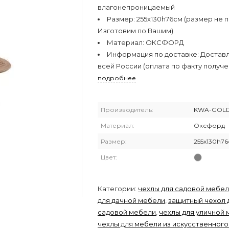
влагонепроницаемый
Размер:
255х130h76см (размер не 
Изготовим по Вашим)
Материал:
ОКСФОРД
Информация по доставке:
Достав
всей России (оплата по факту получе
подробнее
Производитель:
KWA-GOL
Материал:
Оксфорд
Размер:
255х130h7
Цвет:
Категории:
чехлы для садовой мебе
для дачной мебели
,
защитный чехол 
садовой мебели
,
чехлы для уличной
чехлы для мебели из искусственного