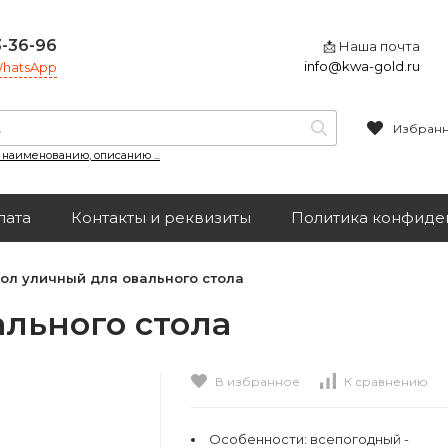
3-36-96
📩 Наша почта
info@kwa-gold.ru
 WhatsApp
Избран
, наименованию, описанию ...
лата
Контакты и реквизиты
Политика конфиде
ол уличный для овального стола
льного стола
В избранное
К сравнению
Особенности:
всепогодный -