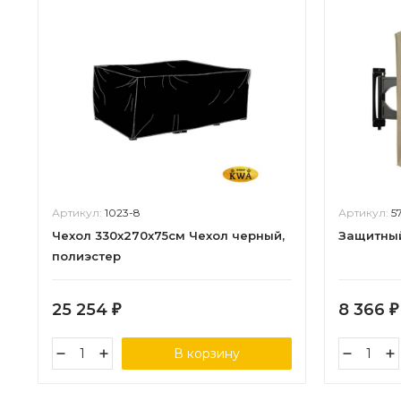
Артикул:
1023-8
Артикул:
5
Чехол 330x270x75см Чехол черный,
Защитный
полиэстер
25 254
8 366
₽
₽
В корзину