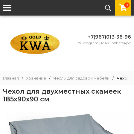
0
+7(967)013-36-96
📲 Telegram | MAX | WhatsApp
Главная
/
Хранение
/
Чехлы для садовой мебели
/
Чехол д
Чехол для двухместных скамеек
185x90x90 см