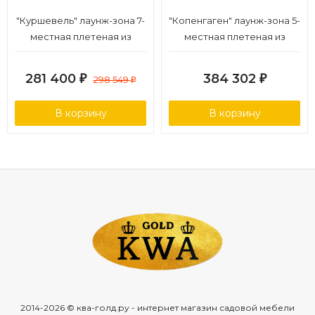
"Куршевель" лаунж-зона 7-
"Копенгаген" лаунж-зона 5-
местная плетеная из
местная плетеная из
роупа, цвет светло-серый,
роупа, каркас тик, цвет
каркас под дерево
бежевый (К)
281 400
384 302
₽
298 549
₽
₽
В корзину
В корзину
2014-2026 © ква-голд.ру - интернет магазин садовой мебели