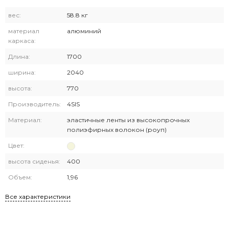
вес:
58.8 кг
материал
алюминий
каркаса:
Длина:
1700
ширина:
2040
высота:
770
Производитель:
4SIS
Материал:
эластичные ленты из высокопрочных
полиэфирных волокон (роуп)
Цвет:
высота сиденья:
400
Объем:
1,96
Все характеристики