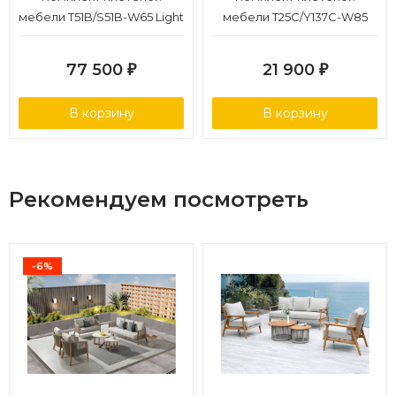
мебели T51B/S51B-W65 Light
мебели T25C/Y137C-W85
brown
Latte (2+1)
77 500
21 900
₽
₽
В корзину
В корзину
Рекомендуем посмотреть
-6%