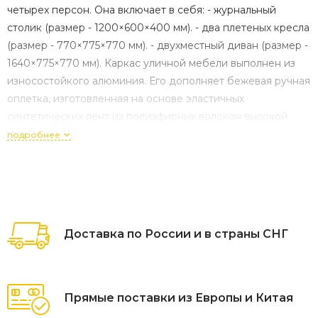
четырех персон. Она включает в себя: - журнальный
столик (размер - 1200×600×400 мм). - два плетеных кресла
(размер - 770×775×770 мм). - двухместный диван (размер -
1640×775×770 мм). Каркас уличной мебели выполнен из
износостойкого алюминия. Его дополняет бежевая ручная
оплетка, изготовленная на основе эластичных
синтетических лент из полиэфирных волокон высокой
прочности (роупа). Кресла и диван идут в комплекте с
подробнее
мягкими подушками в чехлах бежев "Диего" журнальный
стол из HPL 120х60 H40, каркас белый муар, цвет
"молочный" 1шт. 1 200Х600Х400, "Диего" диван 2-местный
плетеный из роупа, каркас алюминий белый муар, роуп
бежевый круглый, ткань бежевая 052 1шт. 1 640Х775Х770,
Доставка по России и в страны СНГ
"Диего" кресло плетеное из роупа, каркас алюминий
белый муар, роуп бежевый круглый, ткань бежевая 052
2шт. 770Х775Х770,
Прямые поставки из Европы и Китая