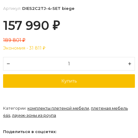
Артикул:
DIES2C2TJ-4-SET biege
157 990
₽
189 801
₽
Экономия -
31 811
₽
Купить
Категории:
комплекты плетеной мебели
,
плетеная мебель
4sis
,
лаунж-зоны из роупа
Поделиться в соцсетях: