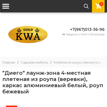
0
+7(967)013-36-96
📲 Telegram | MAX | WhatsApp
Главная
/
Садовая мебель
/
Мебель из искусственного рота
"Диего" лаунж-зона 4-местная
плетеная из роупа (веревки),
каркас алюминиевый белый, роуп
бежевый