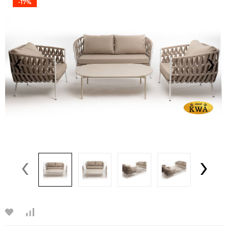
-17%
‹
›
‹
›