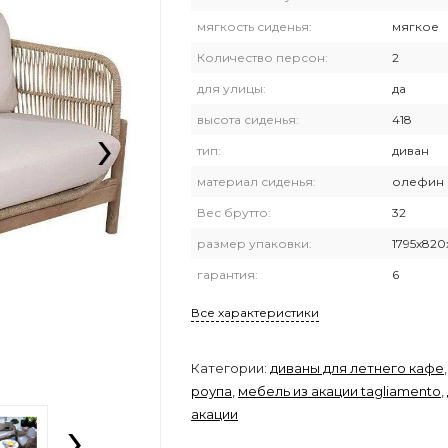
мягкость сиденья:
мягкое
Количество персон:
2
для улицы:
да
›
высота сиденья:
418
тип:
диван
материал сиденья:
олефин
Вес брутто:
32
размер упаковки:
1795х820
гарантия:
6
Все характеристики
Категории:
диваны для летнего кафе
роупа
,
мебель из акации tagliamento
,
›
акации