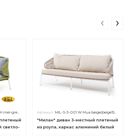
‹
›
reen(H-gray)
Артикул:
MIL-S-3-001 W Mua beige(beige15052)
 плетеный
"Милан" диван 3-местный плетеный
й светло-
из роупа, каркас алюминий белый
роуп
муар, роуп бежевый круглый, ткань