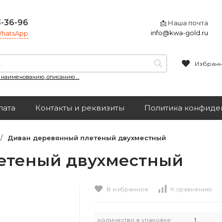
3-36-96
📩 Наша почта
info@kwa-gold.ru
 WhatsApp
Избран
, наименованию, описанию ...
лата
Контакты и реквизиты
Политика конфиде
/
Диван деревянный плетеный двухместный
етеный двухместный
В избранное
К сравнению
количество в упаковке:
1