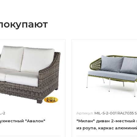
 покупают
L-2
Артикул:
MIL-S-2-001 RAL7035 SH mel-g
ухместный "Авалон"
"Милан" диван 2-местный
из роупа, каркас алюмини
серый (RAL7035) шагрень, 