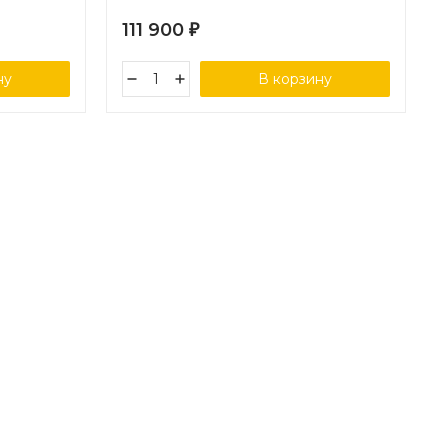
, ткань
бежевая 15052
111 900
₽
ну
В корзину