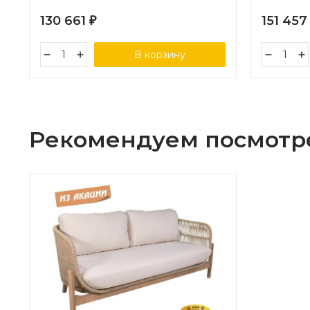
муар, роуп темно-серый круглый,
130 661
151 45
₽
ткань темно-серая 027
В корзину
Рекомендуем посмотр