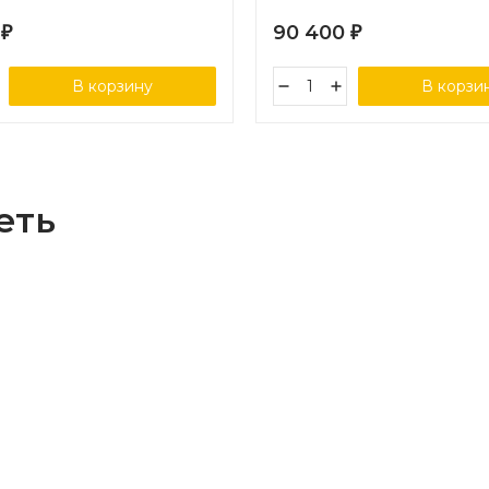
салатовый меланж круглый
7
90 400
₽
₽
светло-серая
В корзину
В корзи
еть