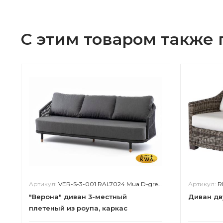
С этим товаром также
Артикул:
VER-S-3-001 RAL7024 Mua D-grey(D-gray027)
Артикул:
R
"Верона" диван 3-местный
Диван дв
плетеный из роупа, каркас
алюминий темно-серый (RAL7024)