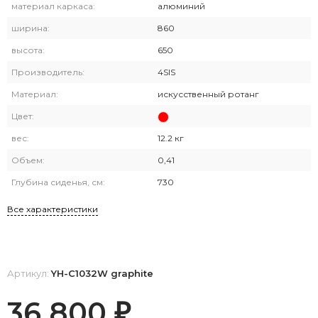
материал каркаса:
алюминий
ширина:
860
высота:
650
Производитель:
4SIS
Материал:
искусственный ротанг
Цвет:
вес:
12.2 кг
Объем:
0,41
Глубина сиденья, см:
730
Все характеристики
Артикул:
YH-C1032W graphite
36 800
₽