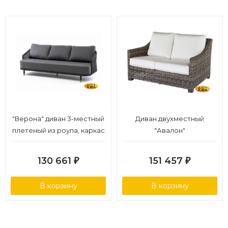
"Верона" диван 3-местный
Диван двухместный
плетеный из роупа, каркас
"Авалон"
алюминий темно-серый
(RAL7024) муар, роуп
130 661
151 457
₽
₽
темно-серый круглый,
ткань темно-серая 027
В корзину
В корзину