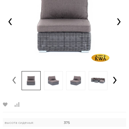
‹
›
‹
›
высота сиденья:
375