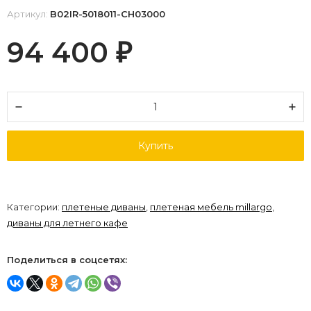
Артикул:
B02IR-5018011-CH03000
94 400
₽
Купить
Категории:
плетеные диваны
,
плетеная мебель millargo
,
диваны для летнего кафе
Поделиться в соцсетях: