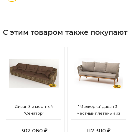
С этим товаром также покупают
Диван 3-х местный
"Мальорка" диван 3-
"Сенатор"
местный плетеный из
роупа, основание дуб,
роуп серо-коричневый
302 060
112 300
₽
₽