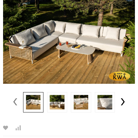
‹
›
‹
›