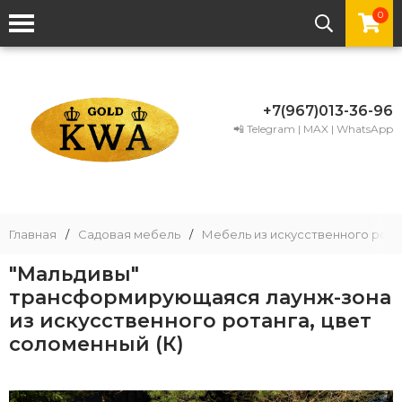
0
+7(967)013-36-96
📲 Telegram | MAX | WhatsApp
Главная
/
Садовая мебель
/
Мебель из искусственного рота
"Мальдивы"
трансформирующаяся лаунж-зона
из искусственного ротанга, цвет
соломенный (К)