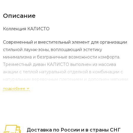
Описание
Коллекция КАЛИСТО
Современный и вместительный элемент для организации
стильной лаунж-зоны, воплощающий эстетику
минимализма и безграничные возможности комфорта.
Трехместный диван КАЛИСТО выполнен из массива
акации с теплой натуральной отделкой в комбинации с
натуральным веревочным плетением и дополнен мягкими
подушками из ткани Олефин, создавая идеальное место
подробнее
для неспешных посиделок с чашкой чая или кофе на
террасе, в саду или на даче.
Характеристики:
Артикул: 52106
Доставка по России и в страны СНГ