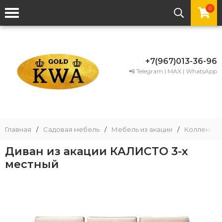
0
+7(967)013-36-96
📲 Telegram | MAX | WhatsApp
Главная
/
Садовая мебель
/
Мебель из акации
/
Коллекции
Диван из акации КАЛИСТО 3-х
местный