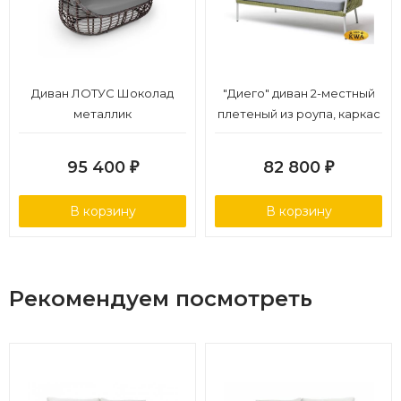
Диван ЛОТУС Шоколад
"Диего" диван 2-местный
металлик
плетеный из роупа, каркас
алюминий светло-серый
(RAL7035) шагрень, роуп
95 400
82 800
₽
₽
салатовый меланж
круглый, ткань светло-
В корзину
В корзину
серая
Рекомендуем посмотреть