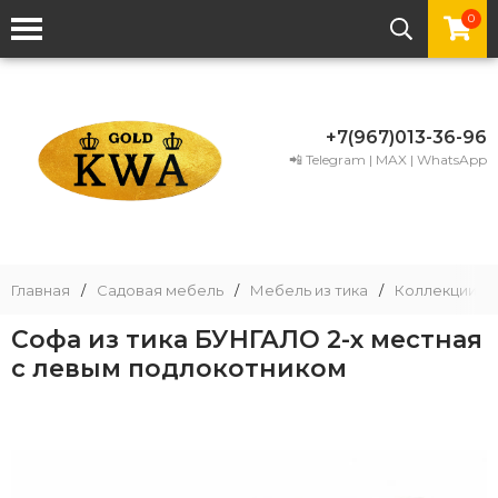
0
+7(967)013-36-96
📲 Telegram | MAX | WhatsApp
Главная
/
Садовая мебель
/
Мебель из тика
/
Коллекции ме
Софа из тика БУНГАЛО 2-х местная
с левым подлокотником