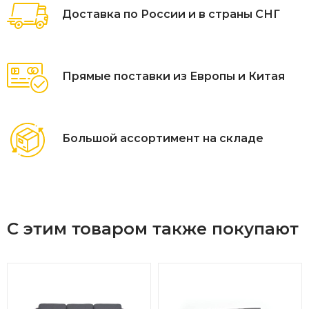
Тип отделки: Натуральное экомасло, цвет «Натуральный
Доставка по России и в страны СНГ
тик»
Текстиль: Подушки из ткани Олефин (высокая
износостойкость, защита от выгорания), цвет бежевый
Прямые поставки из Европы и Китая
Фурнитура: Анодированная нержавеющая сталь (класс
защиты A4)
Особенности конструкции: Левый подлокотник,
модульная система сборки, уникальные округлые формы
Большой ассортимент на складе
каркаса и подушек
Страна производства: Вьетнам.
Гарантийный срок: 18 месяцев.
С этим товаром также покупают