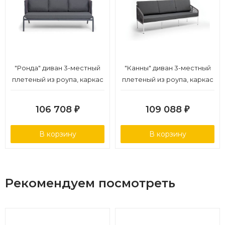
"Ронда" диван 3-местный
"Канны" диван 3-местный
плетеный из роупа, каркас
плетеный из роупа, каркас
алюминий темно-серый
алюминий белый муар,
(RAL7024) муар, роуп серый
роуп светло-серый
106 708
109 088
₽
₽
40 мм tex, ткань темно-
круглый, ткань темно-
серая 027
серая 027
В корзину
В корзину
Рекомендуем посмотреть