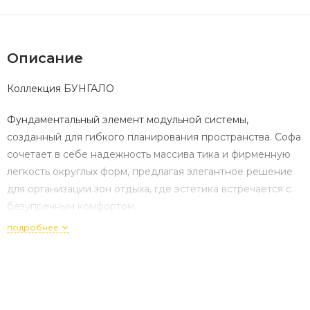
Описание
Коллекция БУНГАЛО
Фундаментальный элемент модульной системы,
созданный для гибкого планирования пространства. Софа
сочетает в себе надежность массива тика и фирменную
легкость округлых форм, предлагая элегантное решение
для организации зон отдыха, где эстетика встречается с
безупречным комфортом.
подробнее
Характеристики:
Артикул: 51204
Габариты (ДхШхВ): 195 x 90 x 65 см
Материал основы: 100% массив тика высшего сорта