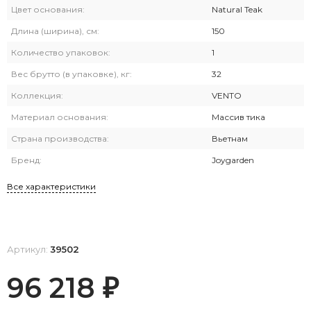
Цвет основания:
Natural Teak
Длина (ширина), см:
150
Количество упаковок:
1
Вес брутто (в упаковке), кг:
32
Коллекция:
VENTO
Материал основания:
Массив тика
Страна производства:
Вьетнам
Бренд:
Joygarden
Все характеристики
Артикул:
39502
96 218
₽