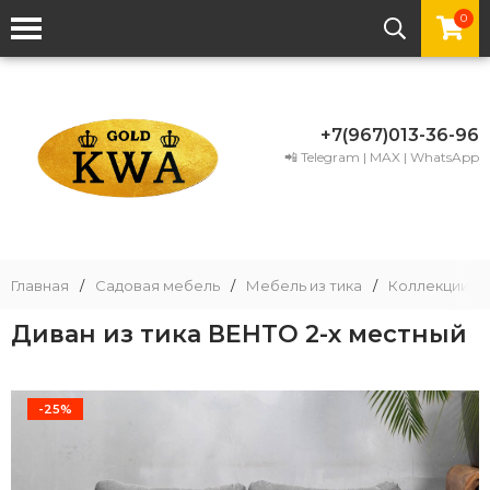
0
+7(967)013-36-96
📲 Telegram | MAX | WhatsApp
Главная
/
Садовая мебель
/
Мебель из тика
/
Коллекции ме
Диван из тика ВЕНТО 2-х местный
-25%