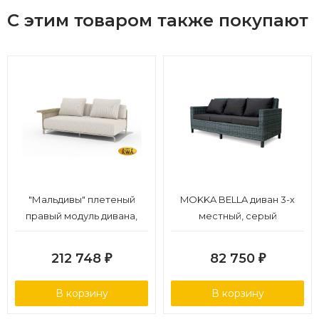
Фурнитура: Анодированная нержавеющая сталь (класс
С этим товаром также покупают
защиты A4)
Страна производства: Вьетнам.
Гарантийный срок: 18 месяцев.
"Мальдивы" плетеный
MOKKA BELLA диван 3-х
правый модуль дивана,
местный, серый
цвет соломенный
212 748
82 750
₽
₽
В корзину
В корзину