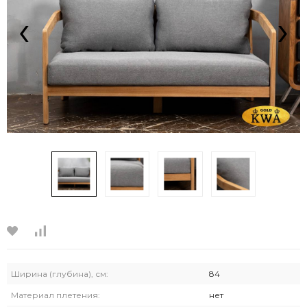
‹
›
Ширина (глубина), см:
84
Материал плетения:
нет