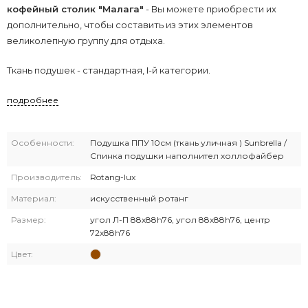
кофейный столик "Малага"
- Вы можете приобрести их
дополнительно, чтобы составить из этих элементов
великолепную группу для отдыха.
Ткань подушек - стандартная, I-й категории.
подробнее
Особенности:
Подушка ППУ 10см (ткань уличная ) Sunbrella /
Спинка подушки наполнител холлофайбер
Производитель:
Rotang-lux
Материал:
искусственный ротанг
Размер:
угол Л-П 88x88h76, угол 88x88h76, центр
72x88h76
Цвет: