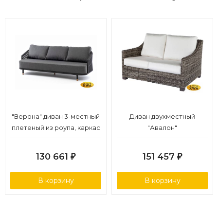
"Верона" диван 3-местный
Диван двухместный
плетеный из роупа, каркас
"Авалон"
алюминий темно-серый
(RAL7024) муар, роуп
130 661
151 457
₽
₽
темно-серый круглый,
ткань темно-серая 027
В корзину
В корзину