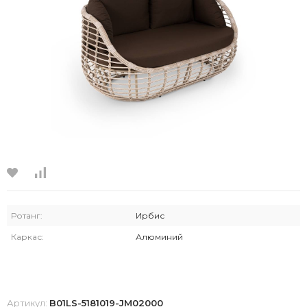
Ротанг:
Ирбис
Каркас:
Алюминий
Артикул:
B01LS-5181019-JM02000