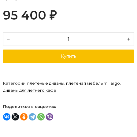
95 400
₽
Купить
Категории:
плетеные диваны
,
плетеная мебель millargo
,
диваны для летнего кафе
Поделиться в соцсетях: