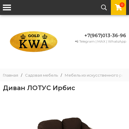
0
+7(967)013-36-96
📲 Telegram | MAX | WhatsApp
Главная
/
Садовая мебель
/
Мебель из искусственного рота
Диван ЛОТУС Ирбис