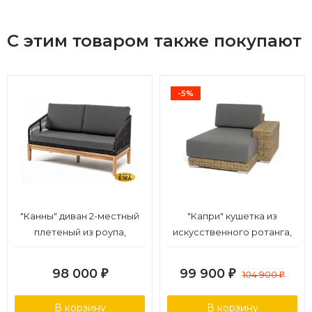
С этим товаром также покупают
-5%
"Канны" диван 2-местный
"Капри" кушетка из
плетеный из роупа,
искусственного ротанга,
основание дуб, роуп
цвет соломенный
темно-серый круглый,
98 000
99 900
₽
₽
104 900
₽
ткань темно-серая 019
В корзину
В корзину