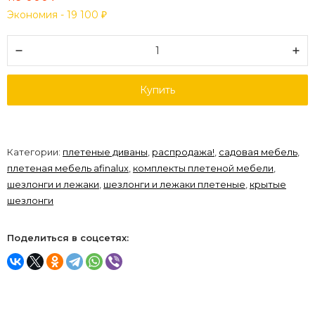
Экономия -
19 100
₽
Купить
Категории:
плетеные диваны
,
распродажа!
,
садовая мебель
,
плетеная мебель afinalux
,
комплекты плетеной мебели
,
шезлонги и лежаки
,
шезлонги и лежаки плетеные
,
крытые
шезлонги
Поделиться в соцсетях: