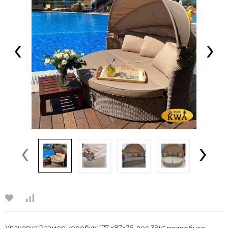
‹
›
‹
›
Упаковка:Размер коробки: 177 х87х76, вес 39кг
подробнее