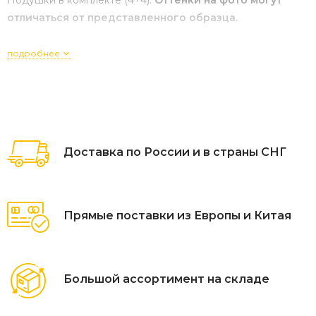
Подушки в комплекте (4+4).
Оттенки на фото могут
отличаться от представленного образца.
Размер коробки: 177 х87х76, вес 39кг
подробнее
Подарки закончились, не предоставляются.
Доставка по России и в страны СНГ
Прямые поставки из Европы и Китая
Большой ассортимент на складе