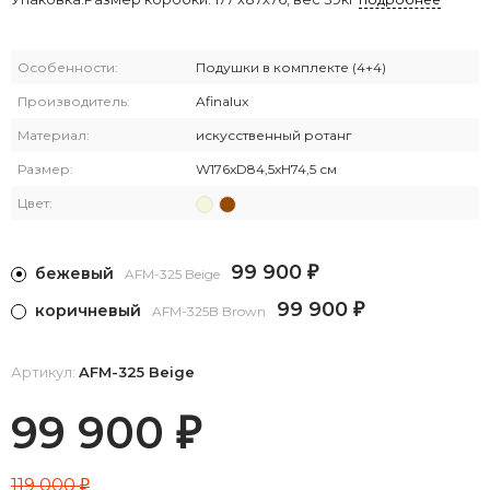
Особенности:
Подушки в комплекте (4+4)
Производитель:
Afinalux
Материал:
искусственный ротанг
Размер:
W176xD84,5хH74,5 см
Цвет:
99 900
бежевый
₽
AFM-325 Beige
99 900
коричневый
₽
AFM-325B Brown
Артикул:
AFM-325 Beige
99 900
₽
119 000
₽