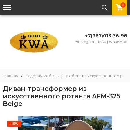
0
+7(967)013-36-96
📲 Telegram | MAX | WhatsApp
Главная
/
Садовая мебель
/
Мебель из искусственного рота
Диван-трансформер из
искусственного ротанга AFM-325
Beige
-16%