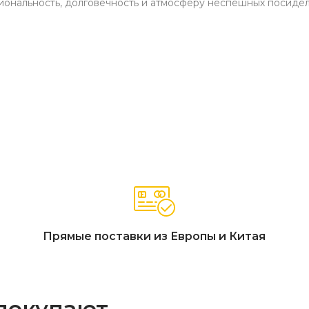
иональность, долговечность и атмосферу неспешных посидело
ресла (68 x 79,5 x 68,5 см), обеденный стол (150 x 90 x 68 см), 2
 FSC, натуральное веревочное плетение Роуп (в сидячих мо
»
ойкость, защита от выгорания), цвет — «Бежевый»
защиты A4)
очетание массива акации и натурального веревочного плетен
манки для дополнительного комфорта, мягкие подушки в ком
Прямые поставки из Европы и Китая
 покупают