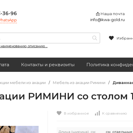
3-36-96
📩 Наша почта
info@kwa-gold.ru
 WhatsApp
Избран
, наименованию, описанию ...
лата
Контакты и реквизиты
Политика конфиде
кции мебели из акации
/
Мебель из акации Римини
/
Диванная
кации РИМИНИ со столом 
В избранное
К сравнению
Длина (ширина), см:
см. отдельны