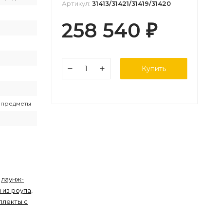
Артикул:
31413/31421/31419/31420
258 540
₽
Купить
е предметы
,
лаунж-
 из роупа
,
плекты с