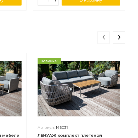
ну
В корзину
‹
›
Новинка!
Артикул:
146031
й мебели
ЛЕНУАЖ комплект плетеной