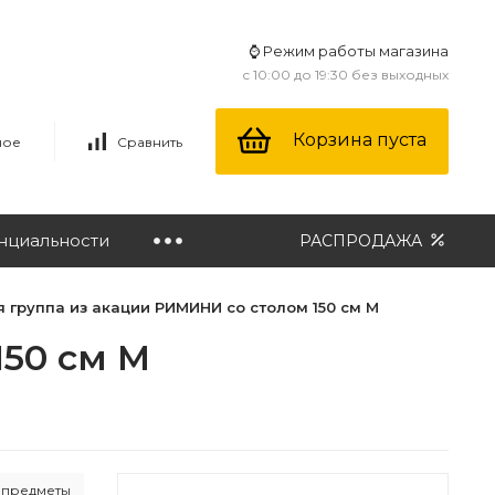
⌚ Режим работы магазина
с 10:00 до 19:30 без выходных
Корзина пуста
ное
Сравнить
нциальности
РАСПРОДАЖА
 группа из акации РИМИНИ со столом 150 см M
150 см M
е предметы