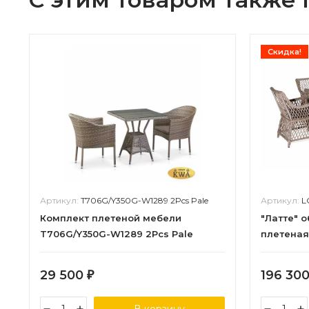
Скидка!
Артикул:
T706G/Y350G-W1289 2Pcs Pale
Артикул:
L
Комплект плетеной мебели
"Латте" 
T706G/Y350G-W1289 2Pcs Pale
плетеная
29 500
196 30
₽