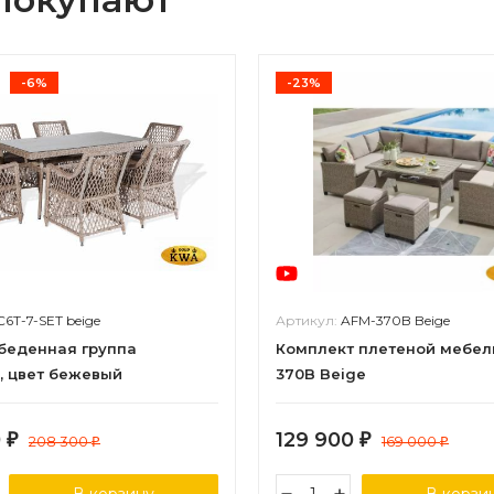
-6%
-23%
C6T-7-SET beige
Артикул:
AFM-370B Beige
обеденная группа
Комплект плетеной мебел
, цвет бежевый
370B Beige
0
129 900
₽
208 300
₽
169 000
₽
₽