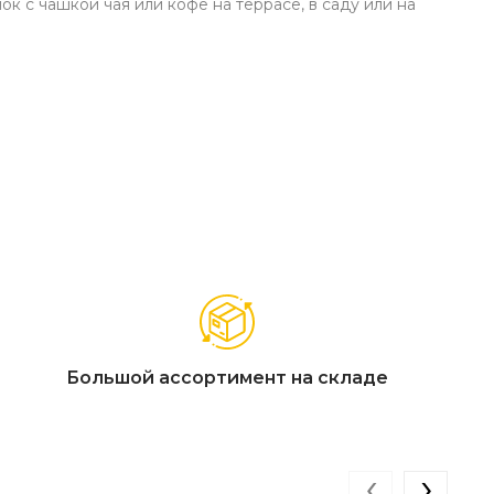
к с чашкой чая или кофе на террасе, в саду или на
 оттоманки (55 x 42 x 43 см)
дулях)
ия Роуп в сидячих модулях, монолитный стол из
плекте
Большой ассортимент на складе
‹
›