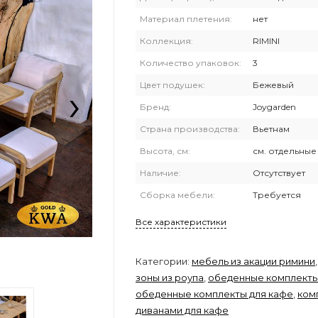
Материал плетения:
нет
Коллекция:
RIMINI
Количество упаковок:
3
›
Цвет подушек:
Бежевый
Бренд:
Joygarden
Страна производства:
Вьетнам
Высота, см:
см. отдельны
Наличие:
Отсутствует
Сборка мебели:
Требуется
Все характеристики
Категории:
мебель из акации римини
зоны из роупа
,
обеденные комплекты
обеденные комплекты для кафе
,
ком
диванами для кафе