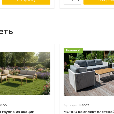
В корзину
В корзи
еть
Новинка!
5408
Артикул:
146033
 группа из акации
МОНРО комплект плетено