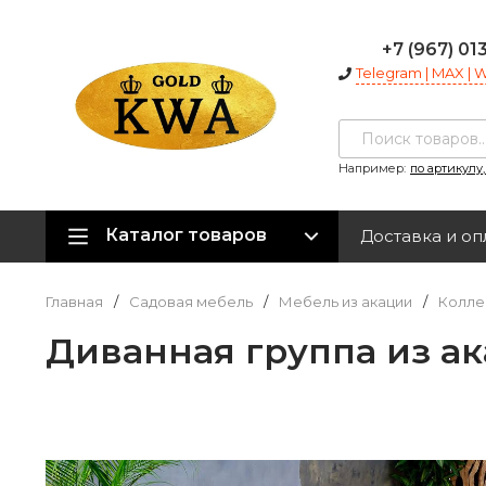
+7 (967) 01
Telegram | MAX |
Например:
по артикулу
Каталог товаров
Доставка и оп
Главная
/
Садовая мебель
/
Мебель из акации
/
Колле
Диванная группа из а