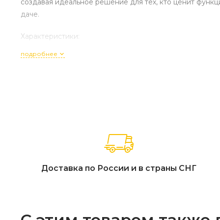
создавая идеальное решение для тех, кто ценит функц
даче.
Характеристики:
подробнее
Артикул комплекта: 31421 / 31413 / 31419 / 31420
Состав набора: 2-местный диван (151 x 79,5 x 68,5 см), 2 к
Материал основы: 100% массив акации с сертификацией
Тип отделки: Натуральное экомасло, цвет «Светлый тик
Текстиль: Подушки из ткани Олефин (высокая износост
Фурнитура: Анодированная нержавеющая сталь (класс 
Особенности конструкции: Современный минимализм, с
цельного дерева, эргономичная глубина посадки, отто
Страна производства: Вьетнам.
Доставка по России и в страны СНГ
Гарантийный срок: 18 месяцев.
С этим товаром также