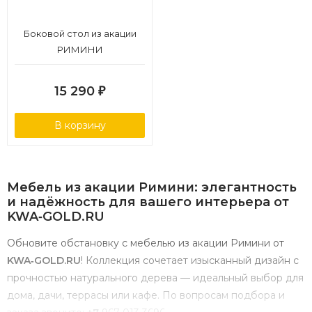
Боковой стол из акации
РИМИНИ
15 290
₽
В корзину
Мебель
из
акации
Римини:
элегантность
и
надёжность
для
вашего
интерьера
от
KWA‑GOLD.RU
Обновите
обстановку
с
мебелью
из
акации
Римини
от
KWA‑GOLD.RU
!
Коллекция
сочетает
изысканный
дизайн
с
прочностью
натурального
дерева
— идеальный
выбор
для
дома,
дачи,
террасы
или
кафе.
По
вопросам
подбора
и