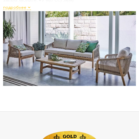
заказа
звоните:
+7
967
013
3696
.
подробнее
Почему
стоит
выбрать
мебель
из
акации
Римини?
Коллекция
Римини
создана
для
тех,
кто
ценит
натуральные
материалы
и
современный
стиль.
Её
ключевые
преимущества:
природная
эстетика
— выразительная
текстура
и
благородные
оттенки
акации
добавляют
интерьеру
теплоты
и
уюта;
высокая
прочность
— акация
относится
к
твёрдым
породам
древесины,
устойчива
к
повседневным
нагрузкам,
царапинам
и
сколам;
долговечность
— при
правильном
уходе
мебель
прослужит
20–30
лет
и
дольше;
влагостойкость
— подходит
для
застеклённых