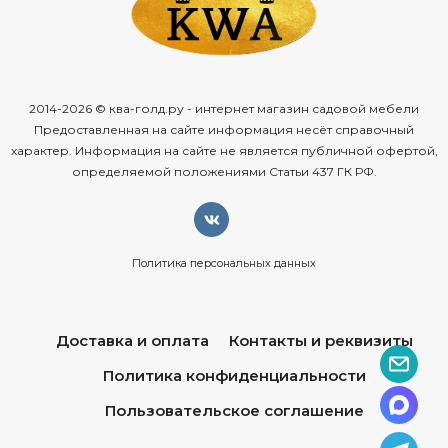
балконов,
террас,
веранд
и
помещений
с
повышенной
влажностью;
устойчивость
к
гниению
— естественные
свойства
древесины
защищают
от
плесени
и
грибка;
2014-2026 © ква-голд.ру - интернет магазин садовой мебели
стабильность
формы
— мало
подвержена
Предоставленная на сайте информация несёт справочный
растрескиванию
и
короблению
при
перепадах
характер. Информация на сайте не является публичной офертой,
температур;
определяемой положениями Статьи 437 ГК РФ.
экологичность
— натуральное
дерево
безопасно
для
здоровья
и
окружающей
среды,
не
выделяет
вредных
веществ;
Политика персональных данных
простота
ухода
— достаточно
регулярной
очистки
мягкой
тканью
и
периодической
обработки
защитным
Доставка и оплата
Контакты и реквизиты
маслом
для
сохранения
внешнего
вида;
Политика конфиденциальности
универсальность
стиля
— лаконичный
дизайн
вписывается
в
разные
стили:
от
классики
и
прованса
Пользовательское соглашение
до
скандинавского
и
лофта;