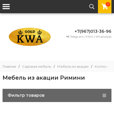
0
+7(967)013-36-96
📲 Telegram | MAX | WhatsApp
Главная
/
Садовая мебель
/
Мебель из акации
/
Коллекции
Мебель из акации Римини
Фильтр товаров