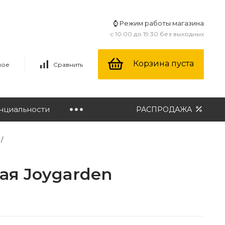
⌚ Режим работы магазина
с 10:00 до 19:30 без выходных
Корзина пуста
ное
Сравнить
нциальности
РАСПРОДАЖА
/
ая Joygarden