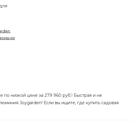
 для
arden
,
зоны из
по низкой цене за 279 960 руб.! Быстрая и не
люминия Joygarden! Если вы ищите, где купить садовая