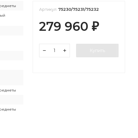
предметы
Артикул:
75230/75231/75232
лый
279 960
₽
Купить
предметы
предметы