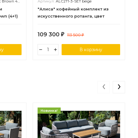
Brown 4Pcs
Артикул:
ALC2T1-3-SET beige
и
"Алиса" кофейный комплект из
wn (4+1)
искусственного ротанга, цвет
бежевый
109 300
₽
113 500
₽
ну
В корзину
‹
›
Новинка!