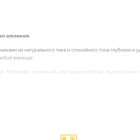
из алюминия.
тниками из натурального тика и спокойного тона глубоких 
любой веранде.
. Материал - алюминий, цвет каркаса белый, подлокотники -