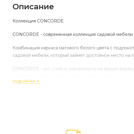
Описание
Коллекция CONCORDE
CONCORDE - современная коллекция садовой мебели 
Комбинация каркаса матового белого цвета с подлоко
садовой мебели, который займет достойное место на 
CONCORDE - это стиль и элегантность на вашей веранде
подушек - Olefin, цвет подушек светло-серый
подробнее