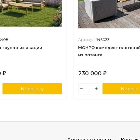
5408
Артикул:
146033
 группа из акации
МОНРО комплект плетено
из ротанга
0
230 000
₽
₽
В корзину
В корзи
Доставка и оплата
Контак