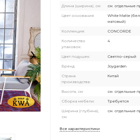
Длина (ширина), см:
см. отдельные 
Цвет основания:
White Matte (бе
матовый)
Коллекция:
CONCORDE
Количество
4
›
упаковок:
Цвет подушек:
Светло-серый
Бренд:
Joygarden
Страна
Китай
производства:
Высота, см:
см. отдельные 
Сборка мебели:
Требуется
Ширина (глубина),
см. отдельные 
см:
Все характеристики