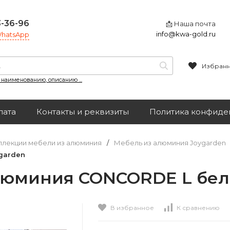
3-36-96
📩 Наша почта
info@kwa-gold.ru
 WhatsApp
Избран
, наименованию, описанию ...
лата
Контакты и реквизиты
Политика конфиде
ллекции мебели из алюминия
/
Мебель из алюминия Joygarden
garden
люминия CONCORDE L бел
В избранное
К сравнению