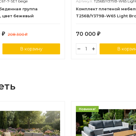
C6T-7-SET beige
Артикул:
T256B/Y379B-W65 Light 
обеденная группа
Комплект плетеной мебел
, цвет бежевый
T256B/Y379B-W65 Light Bro
0
70 000
₽
208 300
₽
₽
В корзину
В корзи
еть
Новинка!