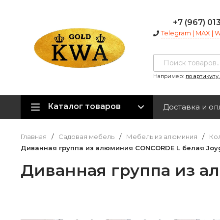
+7 (967) 01
Telegram | MAX |
Например:
по артикулу
Каталог товаров
Доставка и оп
Главная
/
Садовая мебель
/
Мебель из алюминия
/
Ко
Диванная группа из алюминия CONCORDE L белая Joy
Диванная группа из а