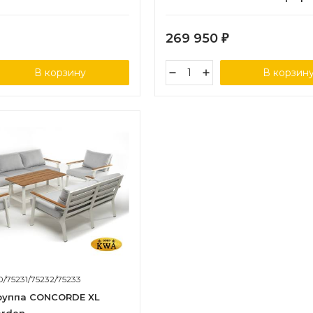
Joygarden
269 950
₽
В корзину
В корзин
0/75231/75232/75233
руппа CONCORDE XL