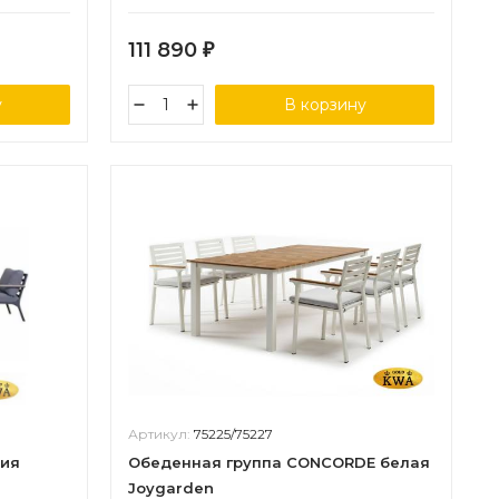
111 890
₽
у
В корзину
Артикул:
75225/75227
ния
Обеденная группа CONCORDE белая
Joygarden