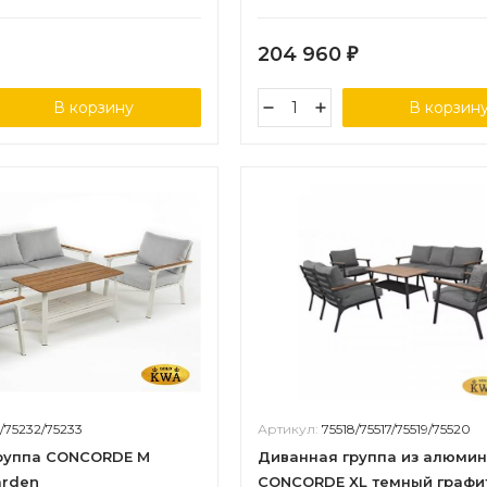
Joygarden
204 960
₽
В корзину
В корзин
1/75232/75233
Артикул:
75518/75517/75519/75520
руппа CONCORDE M
Диванная группа из алюми
arden
CONCORDE XL темный графи