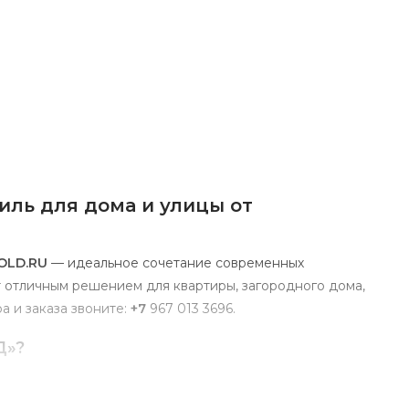
иль
для
дома
и
улицы
от
OLD.RU
— идеальное
сочетание
современных
т
отличным
решением
для
квартиры,
загородного
дома,
ра
и
заказа
звоните:
+7
967
013
3696
.
Д»?
овечность
и
современный
дизайн.
Её
ключевые