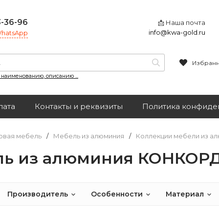
3-36-96
📩 Наша почта
info@kwa-gold.ru
 WhatsApp
Избран
, наименованию, описанию ...
лата
Контакты и реквизиты
Политика конфиде
овая мебель
/
Мебель из алюминия
/
Коллекции мебели из а
ль из алюминия КОНКОР
Производитель
Особенности
Материал