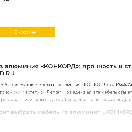
arden
В корзину
з
алюминия
«КОНКОРД»:
прочность
и
ст
D.RU
себя
коллекцию
мебели
из
алюминия
«КОНКОРД»
от
KWA‑G
гономики
и
эстетики.
Лёгкая,
но
надёжная,
эта
мебель
стане
ресторана
или
зоны
отдыха
у
бассейна.
По
вопросам
подбо
оит
выбрать
мебель
из
алюминия
«КОНКОР
ОНКОРД»
создана
для
тех,
кто
ценит
функциональность,
долг
: