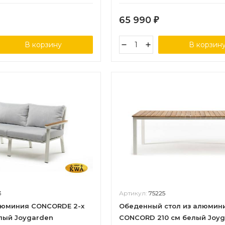
65 990
₽
В корзину
В корзин
3
Артикул:
75225
люминия CONCORDE 2-х
Обеденный стол из алюмин
лый Joygarden
CONCORD 210 см белый Joy