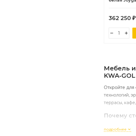
белая Joyg
362 250
₽
Мебель
и
KWA‑GOL
Откройте
для
технологий,
эр
террасы,
кафе,
Почему
ст
Коллекция
«К
подробнее
преимущества