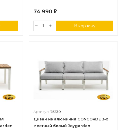
74 990
₽
у
В корзину
Артикул:
75230
ия
Диван из алюминия CONCORDE 3-х
garden
местный белый Joygarden