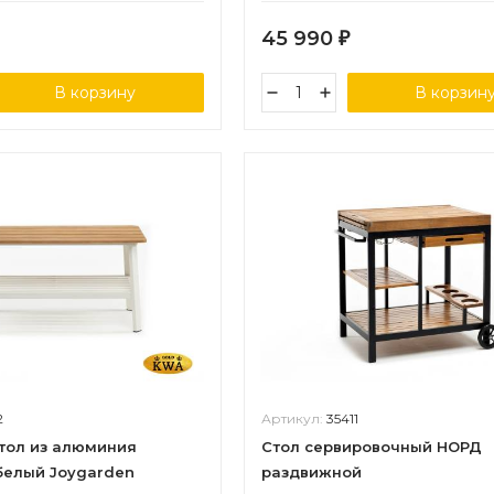
45 990
₽
В корзину
В корзин
2
Артикул:
35411
тол из алюминия
Стол сервировочный НОРД
елый Joygarden
раздвижной