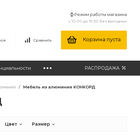
⌚ Режим работы магазина
с 10:00 до 19:30 без выходных
Корзина пуста
ное
Сравнить
нциальности
РАСПРОДАЖА
люминия
/
Мебель из алюминия КОНКОРД
Д
Цвет
Размер