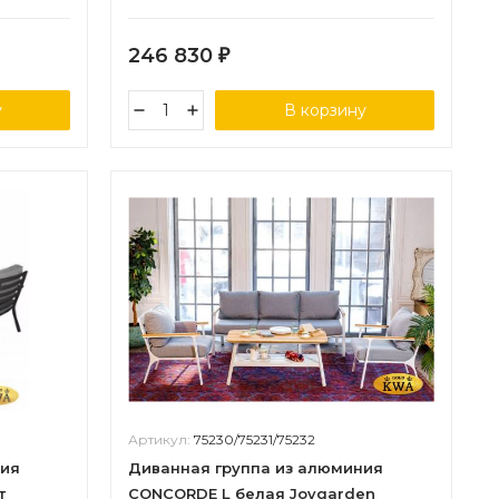
246 830
₽
у
В корзину
Артикул:
75230/75231/75232
ния
Диванная группа из алюминия
т
CONCORDE L белая Joygarden