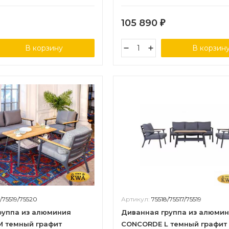
105 890
₽
В корзину
В корзин
/75519/75520
Артикул:
75518/75517/75519
руппа из алюминия
Диванная группа из алюми
 темный графит
CONCORDE L темный графит