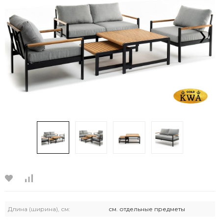
‹
›
Длина (ширина), см:
см. отдельные предметы