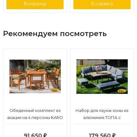
В корзину
В корзину
Рекомендуем посмотреть
Обеденный комплект из
Набор для лаунж зоны из
акации на 4 персоны KARO
алюминия ТОПА с
Joygarden
обеденным столом
91 650
179 560
₽
₽