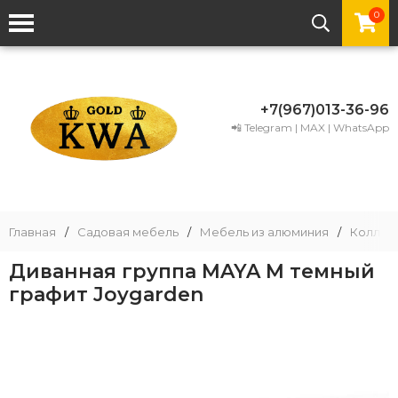
0
+7(967)013-36-96
📲 Telegram | MAX | WhatsApp
Главная
/
Садовая мебель
/
Мебель из алюминия
/
Коллек
Диванная группа MAYA M темный
графит Joygarden