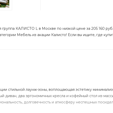
 группа КАЛИСТО L в Москве по низкой цене за 205 160 руб.
атегории Мебель из акации Калисто! Если вы ищите, где купит
ации стильной лаунж-зоны, воплощающая эстетику минимализ
 диван, два эргономичных кресла и кофейный стол из масс
иональность, долговечность и атмосферу неспешных посидело