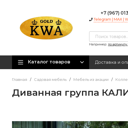
+7 (967) 01
Telegram | MAX |
Например:
по артикулу
Каталог товаров
Доставка и оп
Главная
/
Садовая мебель
/
Мебель из акации
/
Колле
Диванная группа КАЛ