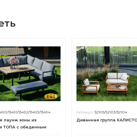
еть
5490/15491/15492/15493/15494
Артикул:
52105/52103/52104
я лаунж зоны из
Диванная группа КАЛИСТ
я ТОПА с обеденным