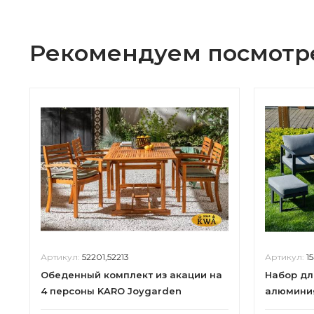
Рекомендуем посмотр
Артикул:
52201,52213
Артикул:
1
Обеденный комплект из акации на
Набор дл
4 персоны KARO Joygarden
алюмини
столом