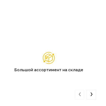
огожка»
ия Роуп в сидячих модулях, монолитный стол из
Большой ассортимент на складе
‹
›