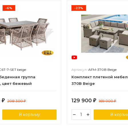
-6%
-23%
C6T-7-SET beige
Артикул:
AFM-370B Beige
обеденная группа
Комплект плетеной мебел
, цвет бежевый
370B Beige
0
129 900
₽
208 300
₽
169 000
₽
₽
В корзину
В корзи