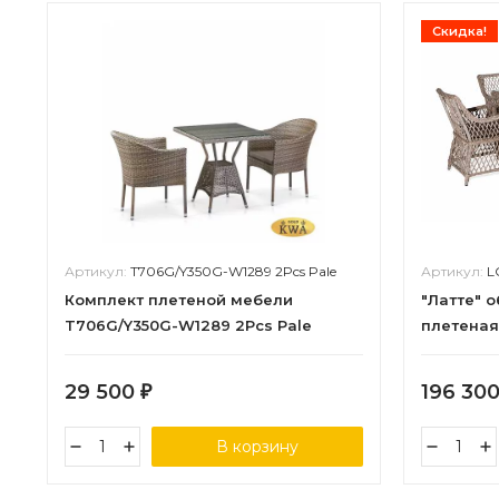
Скидка!
Артикул:
T706G/Y350G-W1289 2Pcs Pale
Артикул:
L
Комплект плетеной мебели
"Латте" 
T706G/Y350G-W1289 2Pcs Pale
плетеная
29 500
196 30
₽
В корзину