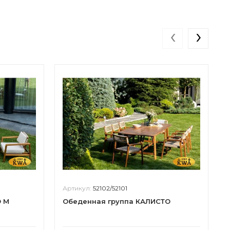
‹
›
Артикул:
52102/52101
О M
Обеденная группа КАЛИСТО