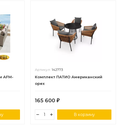
Артикул:
142773
и AFM-
Комплект ПАТИО Американский
орех
165 600
₽
ну
В корзину