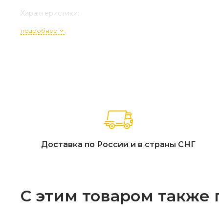
Характеристики:
подробнее
Артикул комплекта: 52106 / 52103 / 52104
Состав набора: 3-местный диван (182 x 80 x 74 см), 2 крес
Материал основы: 100% массив акации с сертификацие
Тип отделки: Натуральное экомасло, цвет «Натуральный
Текстиль: Подушки из ткани Олефин (высокая износосто
Фурнитура: Анодированная нержавеющая сталь (класс 
Особенности конструкции: Современный минимализм, с
цельного дерева, низкий профиль кофейного стола (36 
Страна производства: Вьетнам.
Доставка по России и в страны СНГ
Гарантийный срок: 18 месяцев.
С этим товаром также