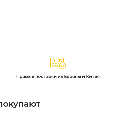
ла (66 x 80 x 74 см), кофейный стол (100 x 65 x 36 см)
й FSC, натуральное веревочное плетение Роуп
 тик»
йкость, защита от выгорания), фактура и цвет — «Бежевая р
защиты A4)
очетание массива акации и натурального веревочного плетен
см) для лаунж-зон, эргономичная глубина посадки
Прямые поставки из Европы и Китая
 покупают