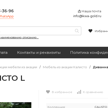
3-36-96
📩 Наша почта
info@kwa-gold.ru
 WhatsApp
Избран
, наименованию, описанию ...
лата
Контакты и реквизиты
Политика конфиде
кции мебели из акации
/
Мебель из акации Калисто
/
Диванна
ИСТО L
В избранное
К сравнению
Коллекция:
CALISTO