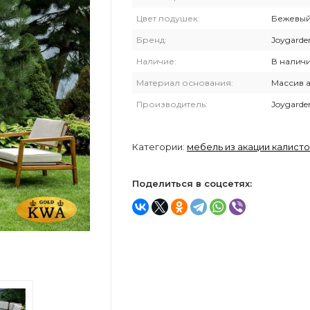
Цвет подушек:
Бежевы
Бренд:
Joygarde
Наличие:
В налич
›
Материал основания:
Массив 
Производитель:
Joygarde
Категории:
мебель из акации калисто
Поделиться в соцсетях: