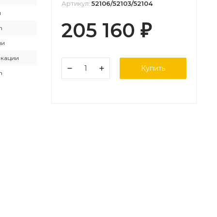
Артикул:
52106/52103/52104
й
205 160
₽
n
ии
акации
Купить
n