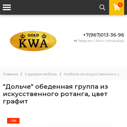
0
+7(967)013-36-96
📲 Telegram | MAX | WhatsApp
Главная
/
Садовая мебель
/
Мебель из искусственного рота
"Дольче" обеденная группа из
искусственного ротанга, цвет
графит
-11%