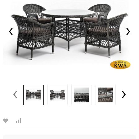
‹
›
‹
›