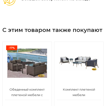
С этим товаром также покупают
-17%
Обеденный комплект
Комплект плетеной
плетеной мебели с
мебели
диванами T256A/S59A-W53
Brown