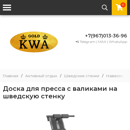
0
+7(967)013-36-96
📲 Telegram | MAX | WhatsApp
Главная
/
Активный отдых
/
Шведские стенки
/
Навесное 
Доска для пресса с валиками на
шведскую стенку