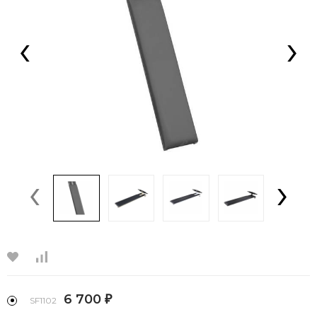
‹
›
‹
›
6 700
₽
SF1102