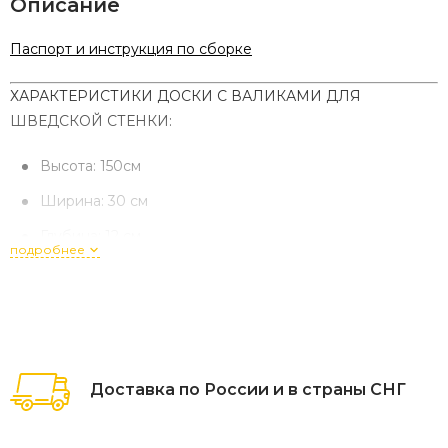
Описание
Паспорт и инструкция по сборке
ХАРАКТЕРИСТИКИ ДОСКИ С ВАЛИКАМИ ДЛЯ
ШВЕДСКОЙ СТЕНКИ:
Высота: 150см
Ширина: 30 см
Глубина: 12 см
подробнее
Ширина хвата: 61 см
Толщина стали: 1,5 - 2 мм
Размер комплекта в собранном виде (В*Ш*Г):
150*60*12
Доставка по России и в страны СНГ
Тип крепления: навешивание на перекладину
шведской стенки