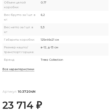
Объем целой
0,17
коробки:
Вес брутто за 1 шт. в
6,2
кг:
Вес нетто за 1 шт. в
5,3
кг:
Габариты коробки:
125х46х21 см
Размер кашпо/
в-12, д-13 см
транспорт.горшка:
Бренд:
Treez Collection
Все характеристики
Артикул:
10.37204N
23 714
₽