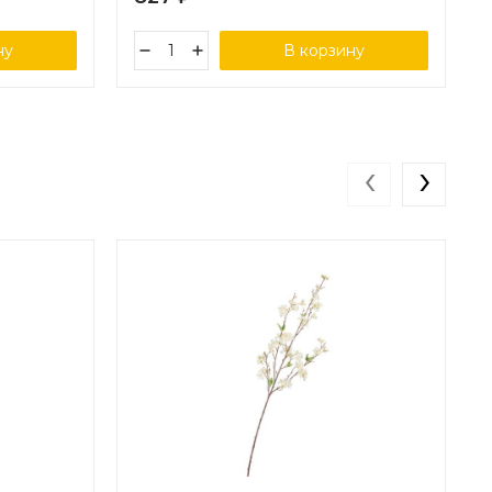
ну
В корзину
‹
›