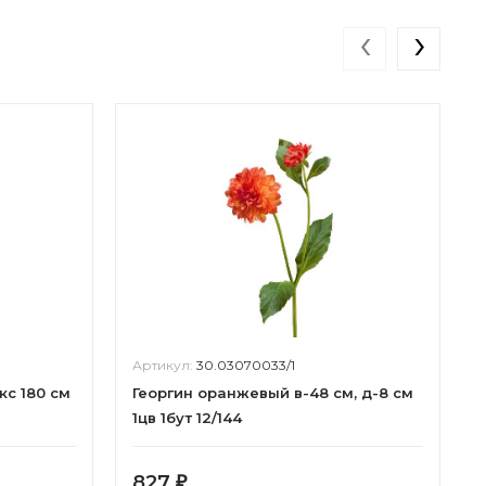
‹
›
Артикул:
30.03070033/1
с 180 см
Георгин оранжевый в-48 см, д-8 см
1цв 1бут 12/144
827
₽