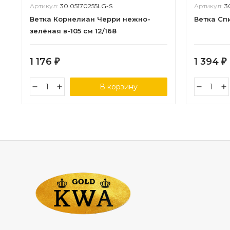
Артикул:
30.05170255LG-S
Артикул:
3
Ветка Корнелиан Черри нежно-
Ветка Спи
зелёная в-105 см 12/168
1 176
1 394
₽
₽
В корзину