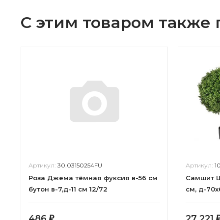
С этим товаром также
Артикул:
30.03150254FU
Артикул:
1
Роза Джема тёмная фуксия в-56 см
Самшит Ш
бутон в-7,д-11 см 12/72
см, д-70х
486
27 221
₽