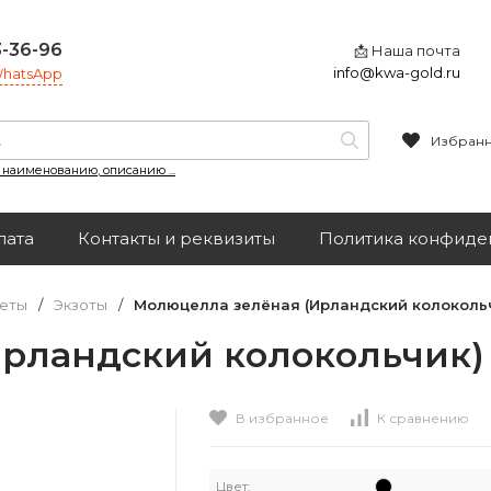
3-36-96
📩 Наша почта
info@kwa-gold.ru
 WhatsApp
Избран
, наименованию, описанию ...
лата
Контакты и реквизиты
Политика конфиде
еты
/
Экзоты
/
Молюцелла зелёная (Ирландский колокольч
рландский колокольчик) в
В избранное
К сравнению
Цвет: