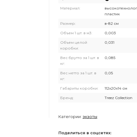
Материал:
высокотехноло
пластик
Размер:
в-82 см
Объем 1 шт. в м3:
0,003
Объем целой
0,031
коробки:
Вес брутто за 1 шт. в
0,085
кг:
Вес нетто за 1 шт. в
0,05
кг:
Габариты коробки:
112х20х14 см
Бренд:
Treez Collection
Категории:
экзоты
Поделиться в соцсетях: