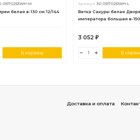
0.05170253WH-M
Артикул:
30.05170251WH-L
реи белая в-130 см 12/144
Ветка Сакуры белая Двор
императора большая в-150
3 052
₽
В корзину
В корзи
Доставка и оплата
Контак