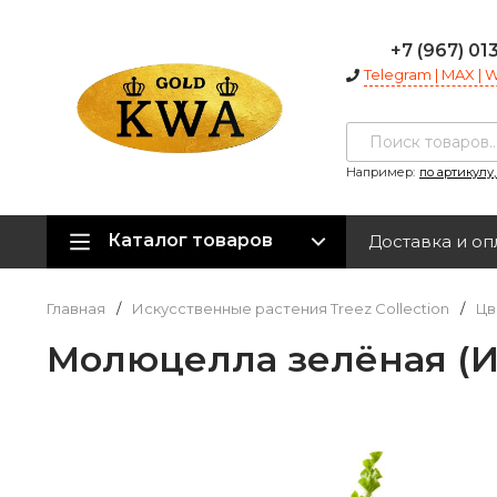
+7 (967) 01
Telegram | MAX |
Например:
по артикулу
Каталог товаров
Доставка и оп
Главная
/
Искусственные растения Treez Collection
/
Цв
Молюцелла зелёная (И