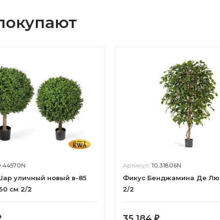
 покупают
0.44570N
Артикул:
10.31806N
ар уличный новый в-85
Фикус Бенджамина Де Люк
60 см 2/2
2/2
35 184
₽
₽