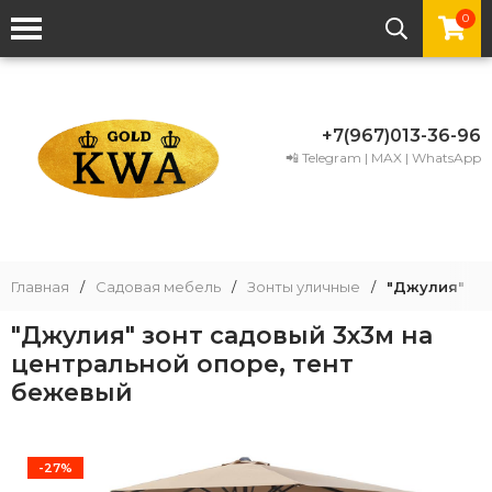
0
+7(967)013-36-96
📲 Telegram | MAX | WhatsApp
Главная
/
Садовая мебель
/
Зонты уличные
/
"Джулия" зо
"Джулия" зонт садовый 3х3м на
центральной опоре, тент
бежевый
-27%