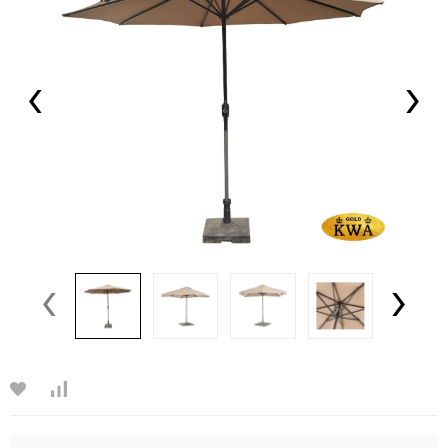
‹
›
‹
›