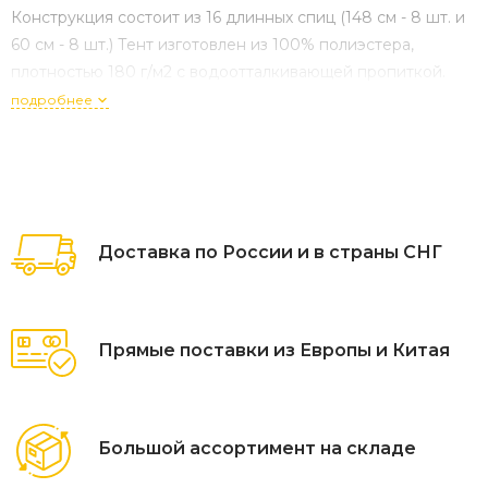
Конструкция состоит из 16 длинных спиц (148 см - 8 шт. и
60 см - 8 шт.) Тент изготовлен из 100% полиэстера,
плотностью 180 г/м2 с водоотталкивающей пропиткой.
Металлическая телескопическая стойка Ø38 мм.
подробнее
Доставка по России и в страны СНГ
Прямые поставки из Европы и Китая
Большой ассортимент на складе