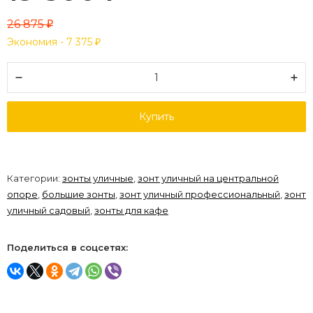
26 875
₽
Экономия -
7 375
₽
Купить
Категории:
зонты уличные
,
зонт уличный на центральной
опоре
,
большие зонты
,
зонт уличный профессиональный
,
зонт
уличный садовый
,
зонты для кафе
Поделиться в соцсетях: