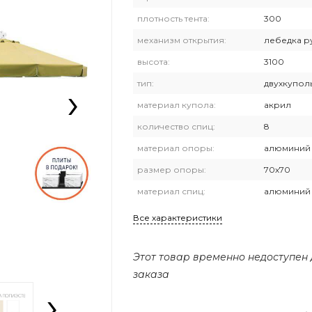
плотность тента:
300
механизм открытия:
лебедка р
высота:
3100
›
тип:
двухкупол
материал купола:
акрил
количество спиц:
8
материал опоры:
алюминий
размер опоры:
70х70
материал спиц:
алюминий
Все характеристики
Этот товар временно недоступен
заказа
›