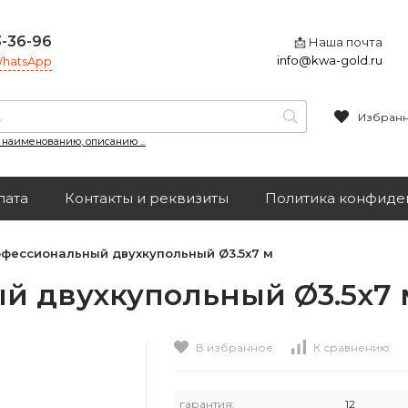
3-36-96
📩 Наша почта
info@kwa-gold.ru
 WhatsApp
Избран
, наименованию, описанию ...
лата
Контакты и реквизиты
Политика конфиде
офессиональный двухкупольный Ø3.5х7 м
й двухкупольный Ø3.5х7 
В избранное
К сравнению
гарантия:
12