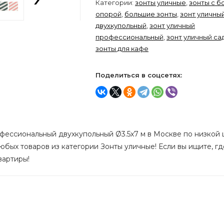
Категории:
зонты уличные
,
зонты с б
опорой
,
большие зонты
,
зонт уличны
двухкупольный
,
зонт уличный
профессиональный
,
зонт уличный са
зонты для кафе
Поделиться в соцсетях:
фессиональный двухкупольный Ø3.5х7 м в Москве по низкой ц
юбых товаров из категории Зонты уличные! Если вы ищите, гд
вартиры!