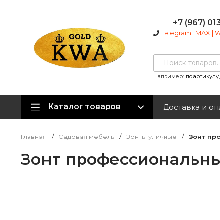
+7 (967) 01
Telegram | MAX |
Например:
по артикулу
Каталог товаров
Доставка и оп
Главная
/
Садовая мебель
/
Зонты уличные
/
Зонт пр
Зонт профессиональны