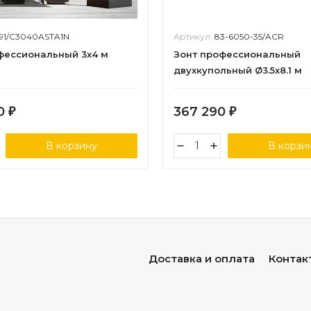
91/C3040ASTA1N
Артикул:
83-6050-35/ACR
фессиональный 3х4 м
Зонт профессиональный
двухкупольный Ø3.5х8.1 м
70
367 290
₽
₽
В корзину
В корзи
Доставка и оплата
Контак