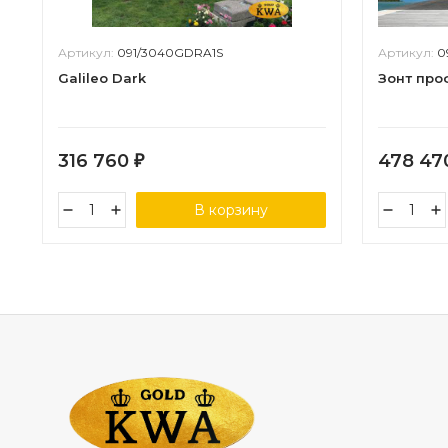
Артикул:
091/3040GDRA1S
Артикул:
0
Galileo Dark
Зонт про
316 760
478 4
₽
В корзину