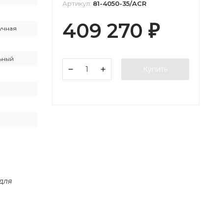
Артикул:
81-4050-35/ACR
409 270
₽
учная
ьный
Купить
 для