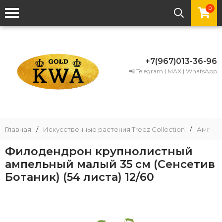
0
+7(967)013-36-96
📲 Telegram | MAX | WhatsApp
Главная
/
Искусственные растения Treez Collection
/
Ампель
Филодендрон крупнолистный
ампельный малый 35 см (Сенсетив
Ботаник) (54 листа) 12/60