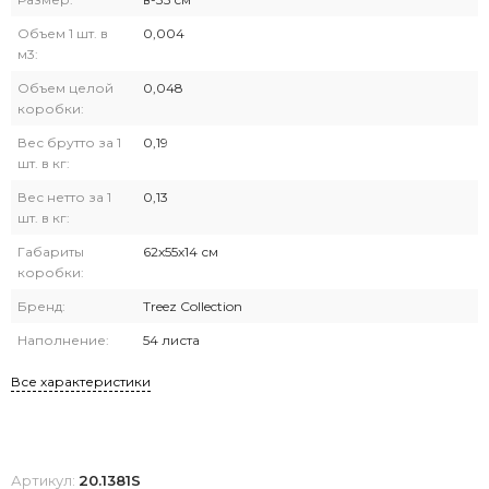
Объем 1 шт. в
0,004
м3:
Объем целой
0,048
коробки:
Вес брутто за 1
0,19
шт. в кг:
Вес нетто за 1
0,13
шт. в кг:
Габариты
62х55х14 см
коробки:
Бренд:
Treez Collection
Наполнение:
54 листа
Все характеристики
Артикул:
20.1381S